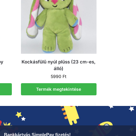
by
Kockásfülű nyúl plüss (23 cm-es,
álló)
5990
Ft
Termék megtekintése
Bankkártyás SimplePay fizetés!