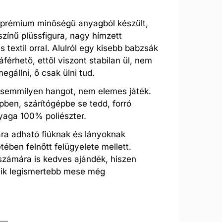
.
 prémium minőségű anyagból készült,
színű plüssfigura, nagy hímzett
s textil orral. Alulról egy kisebb babzsák
férhető, ettől viszont stabilan ül, nem
egállni, ő csak ülni tud.
 semmilyen hangot, nem elemes játék.
ben, szárítógépbe se tedd, forró
nyaga 100% poliészter.
ra adható fiúknak és lányoknak
tében felnőtt felügyelete mellett.
 számára is kedves ajándék, hiszen
yik legismertebb mese még