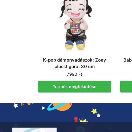
K-pop démonvadászok: Zoey
Bab
plüssfigura, 30 cm
7990
Ft
Termék megtekintése