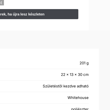
:(
201 g
22 × 13 × 30 cm
Születéstől kezdve adható
Whitehouse
poliészter