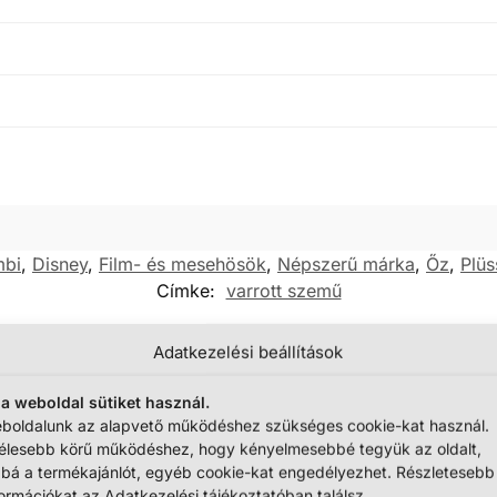
mbi
,
Disney
,
Film- és mesehösök
,
Népszerű márka
,
Őz
,
Plüs
Címke:
varrott szemű
Adatkezelési beállítások
 a weboldal sütiket használ.
boldalunk az alapvető működéshez szükséges cookie-kat használ.
élesebb körű működéshez, hogy kényelmesebbé tegyük az oldalt,
bbá a termékajánlót, egyéb cookie-kat engedélyezhet. Részletesebb
formációkat az Adatkezelési tájékoztatóban találsz.