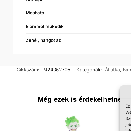
Mosható
Elemmel működik
Zenél, hangot ad
Cikkszám:
PJ24052705
Kategóriák:
Állatka
,
Ba
Még ezek is érdekelhetnek
Ez
We
Sz
jo
in