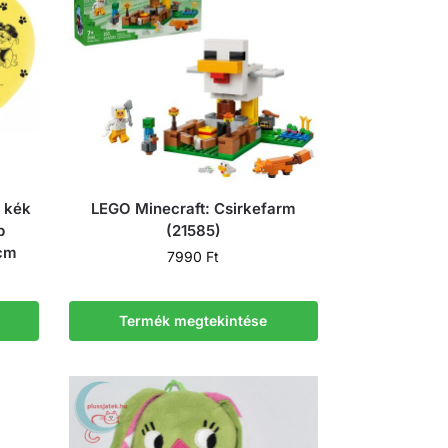
, kék
LEGO Minecraft: Csirkefarm
p
(21585)
 cm
7990
Ft
Termék megtekintése