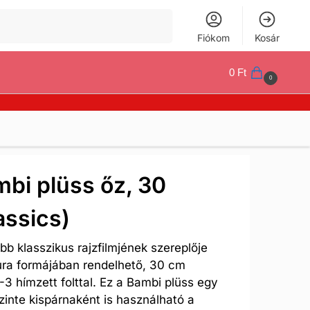
Keresés
Fiókom
Kosár
0
Ft
0
bi plüss őz, 30
assics)
bb klasszikus rajzfilmjének szereplője
gura formájában rendelhető, 30 cm
 hímzett folttal. Ez a Bambi plüss egy
szinte kispárnaként is használható a