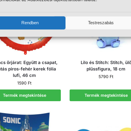
Rendben
Testreszabás
s őrjárat: Együtt a csapat,
Lilo és Stitch: Stitch, ül
tás piros-fehér kerek fólia
plüssfigura, 18 cm
lufi, 46 cm
5790
Ft
1590
Ft
Termék megtekintése
Termék megtekintése