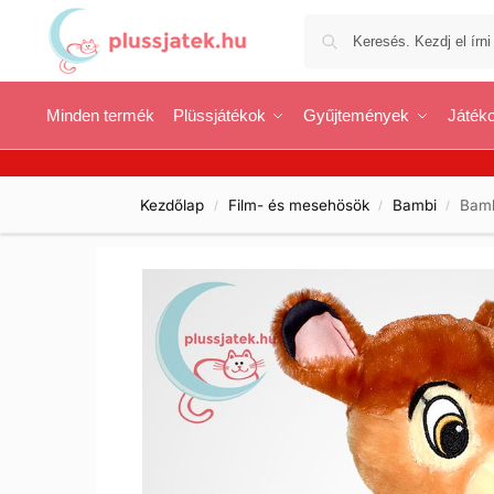
Minden termék
Plüssjátékok
Gyűjtemények
Játéko
Kezdőlap
Film- és mesehösök
Bambi
Bamb
/
/
/