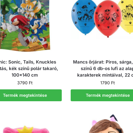
nic: Sonic, Tails, Knuckles
Mancs őrjárat: Piros, sárga
tás, kék színű polár takaró,
színű 6 db-os lufi az ala
100×140 cm
karakterek mintáival, 22
3790
Ft
1790
Ft
Termék megtekintése
Termék megtekintése