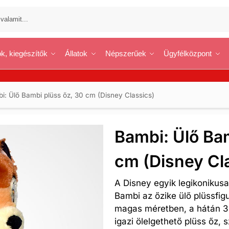
k, kiegészítők
Állatok
Népszerűek
Ügyfélközpont
i: Ülő Bambi plüss őz, 30 cm (Disney Classics)
Bambi: Ülő Bam
cm (Disney Cl
A Disney egyik legikonikusa
Bambi az őzike ülő plüssfi
magas méretben, a hátán 3-3
igazi ölelgethető plüss őz, 