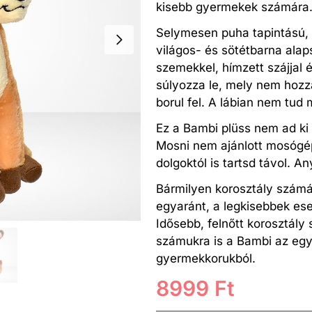
kisebb gyermekek számára
Selymesen puha tapintású,
világos- és sötétbarna alap
szemekkel, hímzett szájjal é
súlyozza le, mely nem hozzá
borul fel. A lábian nem tud m
Ez a Bambi plüss nem ad ki
Mosni nem ajánlott mosógép
dolgoktól is tartsd távol. A
Bármilyen korosztály számá
egyaránt, a legkisebbek ese
Idősebb, felnőtt korosztály
számukra is a Bambi az eg
gyermekkorukból.
8999
Ft