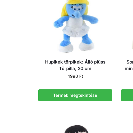
Hupikék törpikék: Álló plüss
So
Törpilla, 20 cm
min
4990
Ft
Termék megtekintése