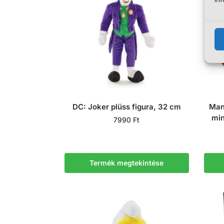
DC: Joker plüss figura, 32 cm
Manc
min
7990
Ft
Termék megtekintése