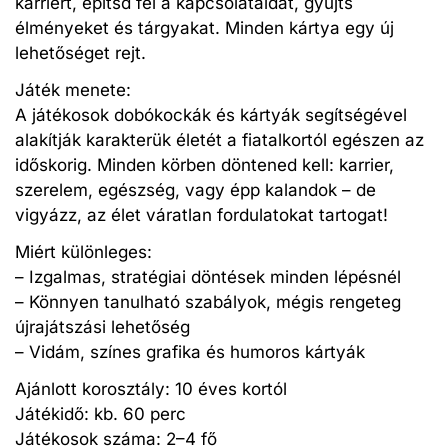
karriert, építsd fel a kapcsolataidat, gyűjts
élményeket és tárgyakat. Minden kártya egy új
lehetőséget rejt.
Játék menete:
A játékosok dobókockák és kártyák segítségével
alakítják karakterük életét a fiatalkortól egészen az
időskorig. Minden körben döntened kell: karrier,
szerelem, egészség, vagy épp kalandok – de
vigyázz, az élet váratlan fordulatokat tartogat!
Miért különleges:
– Izgalmas, stratégiai döntések minden lépésnél
– Könnyen tanulható szabályok, mégis rengeteg
újrajátszási lehetőség
– Vidám, színes grafika és humoros kártyák
Ajánlott korosztály: 10 éves kortól
Játékidő: kb. 60 perc
Játékosok száma: 2–4 fő