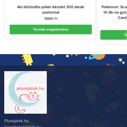
Alu bőröndös póker készlet 300 darab
Pokémon: Scar
zsetonnal
10 db-os gyű
Card
18990
Ft
Termék megtekintése
T
Plussjatek.hu
ilove@plussjatek.hu