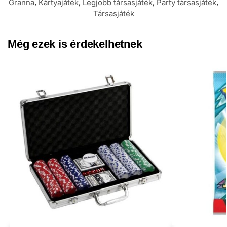
Granna
,
Kártyajáték
,
Legjobb társasjáték
,
Party társasjáték
,
Társasjáték
Még ezek is érdekelhetnek