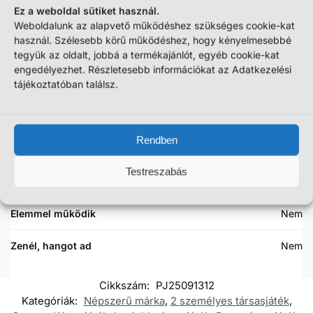
Ez a weboldal sütiket használ.
Tömeg
500 g
Weboldalunk az alapvető működéshez szükséges cookie-kat
használ. Szélesebb körű működéshez, hogy kényelmesebbé
Csomagolás mérete (kb.)
8 × 26 × 26 cm
tegyük az oldalt, jobbá a termékajánlót, egyéb cookie-kat
engedélyezhet. Részletesebb információkat az Adatkezelési
tájékoztatóban találsz.
Márka
Granna
Anyaga
Karton papír, műanyag
Rendben
Fiúknak vagy lányoknak?
Fiúknak, Lányoknak
Testreszabás
Ajánlott életkor
10 éven felülieknek
Elemmel működik
Nem
Zenél, hangot ad
Nem
Cikkszám:
PJ25091312
Kategóriák:
Népszerű márka
,
2 személyes társasjáték
,