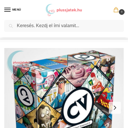
MENÜ
0
Keresés
Kezdőlap
Társasjáték
Party társasjáték
CV. Mi lett volna ha…, taktikai életszimulátor társasjáték (Granna)
/
/
/