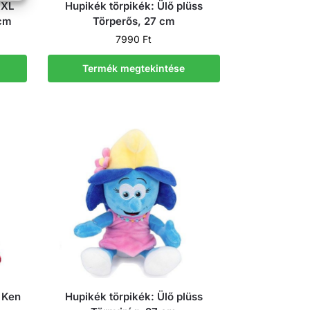
XXL
Hupikék törpikék: Ülő plüss
 cm
Törperős, 27 cm
7990
Ft
Termék megtekintése
s Ken
Hupikék törpikék: Ülő plüss