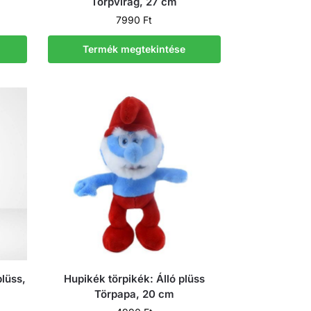
Törpvirág, 27 cm
7990
Ft
Termék megtekintése
plüss,
Hupikék törpikék: Álló plüss
Törpapa, 20 cm