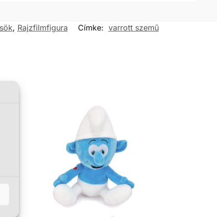
ssök
,
Rajzfilmfigura
Címke:
varrott szemű