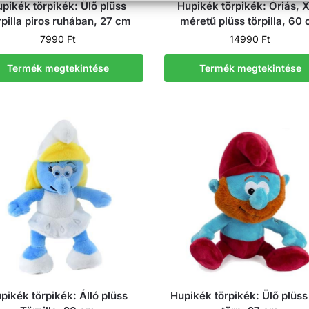
pikék törpikék: Ülő plüss
Hupikék törpikék: Óriás, 
pilla piros ruhában, 27 cm
méretű plüss törpilla, 60
7990
Ft
14990
Ft
Termék megtekintése
Termék megtekintése
pikék törpikék: Álló plüss
Hupikék törpikék: Ülő plüs