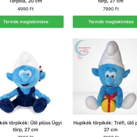
Törpilla, 20 cm
törp, 27 cm
4990
Ft
7990
Ft
Termék megtekintése
Termék megtekintése
kék törpikék: Ülő plüss Ügyi
Hupikék törpikék: Tréfi, ülő 
törp, 27 cm
27 cm