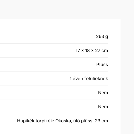
263 g
17 × 18 × 27 cm
Plüss
1 éven felülieknek
Nem
Nem
Hupikék törpikék: Okoska, ülő plüss, 23 cm