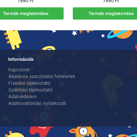
7990
Ft
7990
Ft
Termék megtekintése
Termék megtekintése
Információk
Kapcsolat
Általános szerződési feltételek
Fizetési tájékoztató
Szállítási tájékoztató
Adatvédelem
Adattovábbítási nyilatkozat