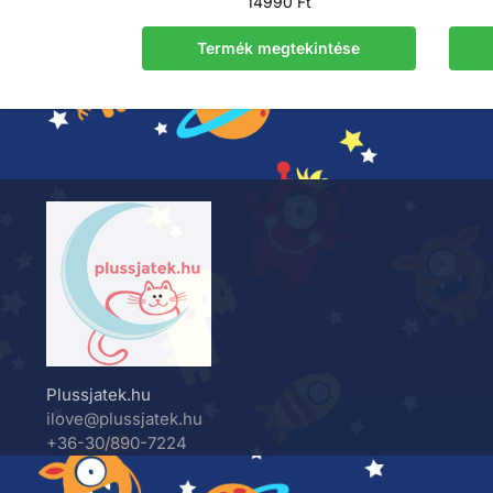
14990
Ft
Termék megtekintése
Plussjatek.hu
ilove@plussjatek.hu
+36-30/890-7224