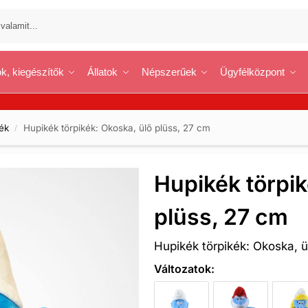
k, kiegészítők
Állatok
Népszerűek
Ügyfélközpont
ék
Hupikék törpikék: Okoska, ülő plüss, 27 cm
/
Hupikék törpik
plüss, 27 cm
Hupikék törpikék: Okoska, ü
Változatok: