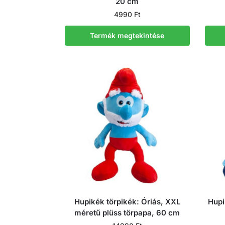
20 cm
4990
Ft
Termék megtekintése
Hupikék törpikék: Óriás, XXL
Hupi
méretű plüss törpapa, 60 cm