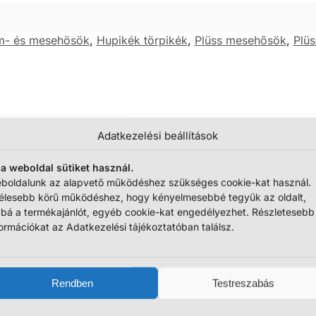
lm- és mesehösök
,
Hupikék törpikék
,
Plüss mesehősök
,
Plü
Adatkezelési beállítások
 a weboldal sütiket használ.
boldalunk az alapvető működéshez szükséges cookie-kat használ.
élesebb körű működéshez, hogy kényelmesebbé tegyük az oldalt,
bbá a termékajánlót, egyéb cookie-kat engedélyezhet. Részletesebb
formációkat az Adatkezelési tájékoztatóban találsz.
Rendben
Testreszabás