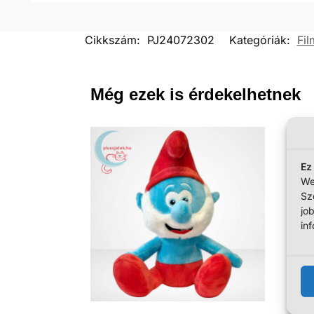
Cikkszám:
PJ24072302
Kategóriák:
Fi
Még ezek is érdekelhetnek
Ez
We
Sz
jo
in