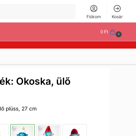
Keresés
Fiókom
Kosár
0
Ft
0
ék: Okoska, ülő
lő plüss, 27 cm