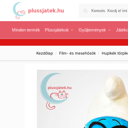
Minden termék
Plüssjátékok
Gyűjtemények
Játéko
Kezdőlap
Film- és mesehösök
Hupikék törpik
/
/