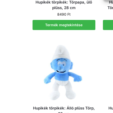
Hupikék törpikék: Törpapa, ülő
Hu
plüss, 28 cm
Tör
8490
Ft
Termék megtekintése
Hupikék törpikék: Álló plüss Törp,
Hu