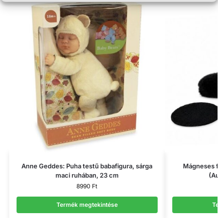
Anne Geddes: Puha testű babafigura, sárga
Mágneses f
maci ruhában, 23 cm
(Au
8990
Ft
Termék megtekintése
T