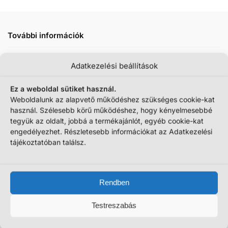
További információk
Szállítási információk
Adatkezelési beállítások
Ez a weboldal sütiket használ.
Weboldalunk az alapvető működéshez szükséges cookie-kat
Tömeg
800 g
használ. Szélesebb körű működéshez, hogy kényelmesebbé
tegyük az oldalt, jobbá a termékajánlót, egyéb cookie-kat
Csomagolás mérete (kb.)
28 × 36 × 36 cm
engedélyezhet. Részletesebb információkat az Adatkezelési
tájékoztatóban találsz.
Cikkszám:
PJ25091314
Kategóriák:
Állatka
,
Interaktív játékok
,
Interaktív plüss
,
Maci
,
Plüss macik
,
Plüssök
Rendben
Még ezek is érdekelhetnek
Testreszabás