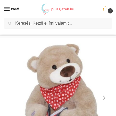
MENÜ
0
Keresés
Kezdőlap
Plüssök
Interaktív plüss
Max, a mesélő plüss mackó, 36 cm
/
/
/