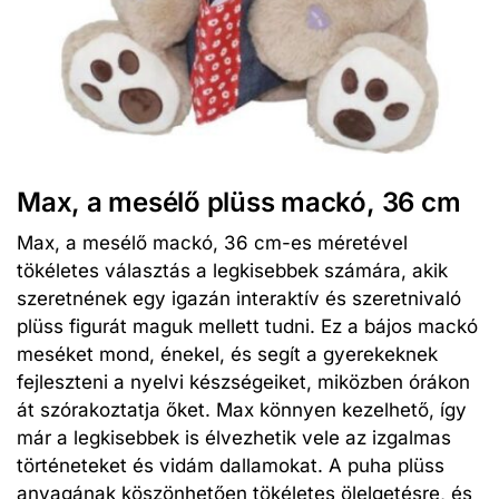
Max, a mesélő plüss mackó, 36 cm
Max, a mesélő mackó, 36 cm-es méretével
tökéletes választás a legkisebbek számára, akik
szeretnének egy igazán interaktív és szeretnivaló
plüss figurát maguk mellett tudni. Ez a bájos mackó
meséket mond, énekel, és segít a gyerekeknek
fejleszteni a nyelvi készségeiket, miközben órákon
át szórakoztatja őket. Max könnyen kezelhető, így
már a legkisebbek is élvezhetik vele az izgalmas
történeteket és vidám dallamokat. A puha plüss
anyagának köszönhetően tökéletes ölelgetésre, és