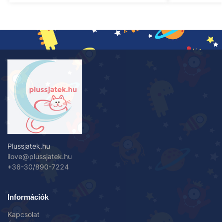
Plussjatek.hu
ilove@plussjatek.hu
+36-30/890-7224
Információk
Kapcsolat