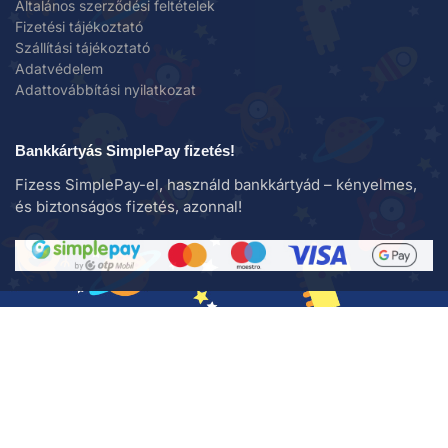
Általános szerződési feltételek
Fizetési tájékoztató
Szállítási tájékoztató
Adatvédelem
Adattovábbítási nyilatkozat
Bankkártyás SimplePay fizetés!
Fizess SimplePay-el, használd bankkártyád – kényelmes,
és biztonságos fizetés, azonnal!