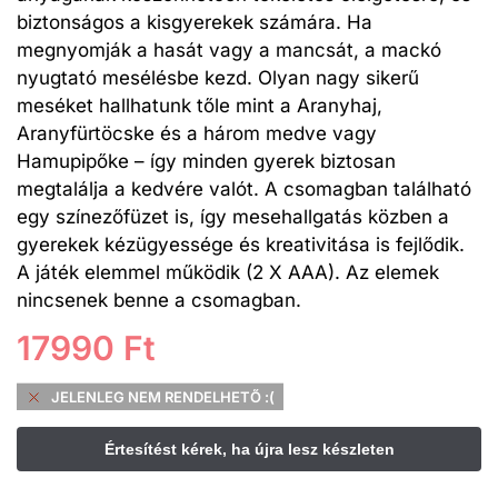
biztonságos a kisgyerekek számára. Ha
megnyomják a hasát vagy a mancsát, a mackó
nyugtató mesélésbe kezd. Olyan nagy sikerű
meséket hallhatunk tőle mint a Aranyhaj,
Aranyfürtöcske és a három medve vagy
Hamupipőke – így minden gyerek biztosan
megtalálja a kedvére valót. A csomagban található
egy színezőfüzet is, így mesehallgatás közben a
gyerekek kézügyessége és kreativitása is fejlődik.
A játék elemmel működik (2 X AAA). Az elemek
nincsenek benne a csomagban.
17990
Ft
JELENLEG NEM RENDELHETŐ :(