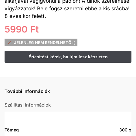
alkarjával végigvonul a padlón! A dinók szerelmesei
vigyázzatok! Bele fogsz szeretni ebbe a kis srácba!
8 éves kor felett.
5990
Ft
JELENLEG NEM RENDELHETŐ :(
További információk
Szállítási információk
Tömeg
300 g