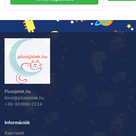
Plussjatek.hu
ilove@plussjatek.hu
+36-30/890-7224
Információk
Kapcsolat