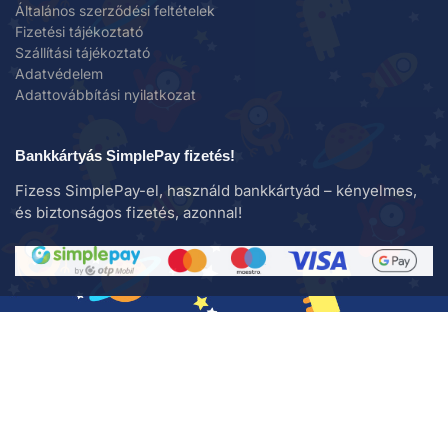
Általános szerződési feltételek
Fizetési tájékoztató
Szállítási tájékoztató
Adatvédelem
Adattovábbítási nyilatkozat
Bankkártyás SimplePay fizetés!
Fizess SimplePay-el, használd bankkártyád – kényelmes,
és biztonságos fizetés, azonnal!