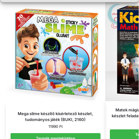
Matek mágia
Mega slime készítő kísérletező készlet,
készlet felad
tudományos játék (BUKI, 2160)
11990
Ft
T
Termék megtekintése