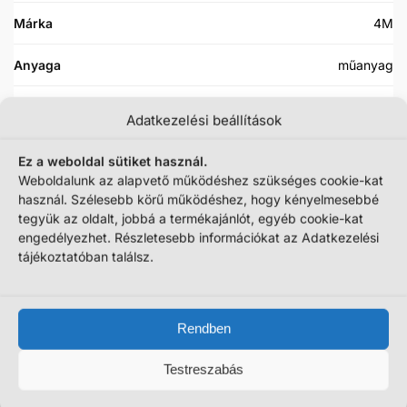
Márka
4M
Anyaga
műanyag
Fiúknak vagy lányoknak?
Fiúknak
Adatkezelési beállítások
Ajánlott életkor
8 éven felülieknek
Ez a weboldal sütiket használ.
Weboldalunk az alapvető működéshez szükséges cookie-kat
Elemmel működik
Igen, nem tartozék
használ. Szélesebb körű működéshez, hogy kényelmesebbé
tegyük az oldalt, jobbá a termékajánlót, egyéb cookie-kat
Zenél, hangot ad
Nem
engedélyezhet. Részletesebb információkat az Adatkezelési
tájékoztatóban találsz.
Cikkszám:
PJ25091109
Kategóriák:
Tudományos játékok
,
4M
,
Állatka
,
Dinoszaurusz
,
Elektronikus játék
,
Népszerű márka
,
T-Rex
Rendben
Testreszabás
Még ezek is érdekelhetnek