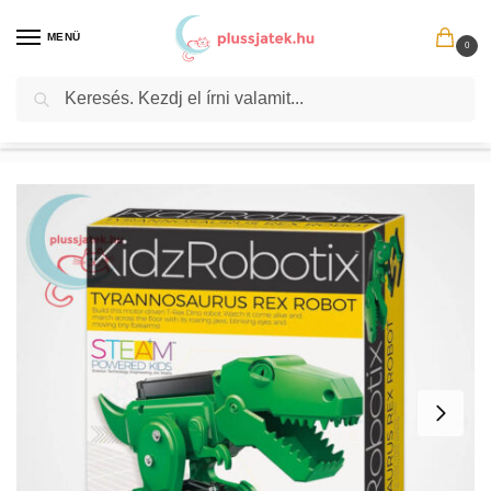
MENÜ
0
Keresés
Kezdőlap
Állatka
Dinoszaurusz
T-Rex
Tyrannosaurus Rex Robot, tudományos játék (4M)
/
/
/
/