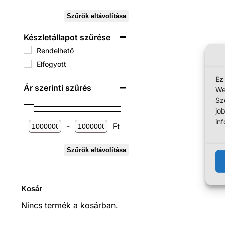
Szűrők eltávolítása
Készletállapot szűrése
Rendelhető
Elfogyott
Ez
Ár szerinti szűrés
We
Sz
jo
in
-
Ft
Szűrők eltávolítása
Kosár
Nincs termék a kosárban.