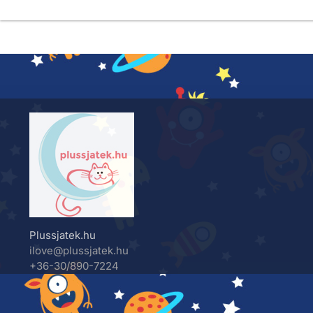
Plussjatek.hu
ilove@plussjatek.hu
+36-30/890-7224