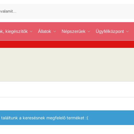
k, kiegészítők
Állatok
Népszerűek
Ügyfélközpont
találtunk a keresésnek megfelelő terméket :(