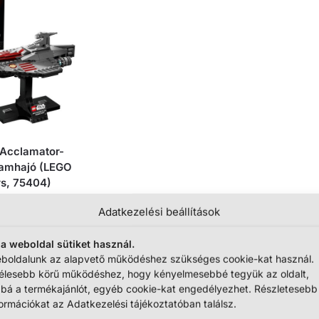
 Acclamator-
hamhajó (LEGO
rs, 75404)
990
Ft
Adatkezelési beállítások
egtekintése
 a weboldal sütiket használ.
boldalunk az alapvető működéshez szükséges cookie-kat használ.
élesebb körű működéshez, hogy kényelmesebbé tegyük az oldalt,
bbá a termékajánlót, egyéb cookie-kat engedélyezhet. Részletesebb
Összesen 1 találat
formációkat az Adatkezelési tájékoztatóban találsz.