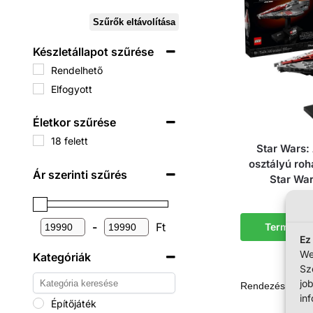
Szűrők eltávolítása
Készletállapot szűrése
Rendelhető
Elfogyott
Életkor szűrése
18 felett
Star Wars:
osztályú ro
Ár szerinti szűrés
Star Wa
19
-
Ft
Termék m
Ez
We
Kategóriák
Sz
jo
in
Építőjáték