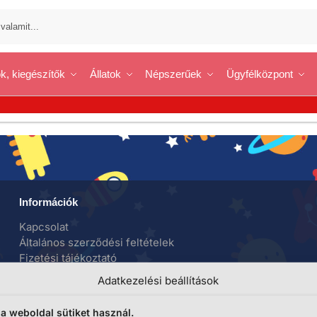
k, kiegészítők
Állatok
Népszerűek
Ügyfélközpont
Információk
Kapcsolat
Általános szerződési feltételek
Fizetési tájékoztató
Szállítási tájékoztató
Adatkezelési beállítások
Adatvédelem
Adattovábbítási nyilatkozat
 a weboldal sütiket használ.