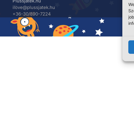
Plussjatek.hu
We
ilove@plussjatek.hu
Sz
+36-30/890-7224
jo
in