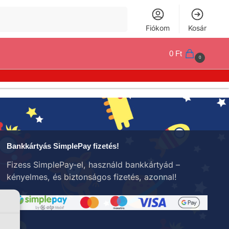
Keresés
Fiókom
Kosár
0
Ft
0
Bankkártyás SimplePay fizetés!
Fizess SimplePay-el, használd bankkártyád –
kényelmes, és biztonságos fizetés, azonnal!