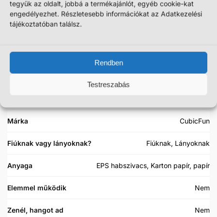
tegyük az oldalt, jobbá a termékajánlót, egyéb cookie-kat
engedélyezhet. Részletesebb információkat az Adatkezelési
További információk
tájékoztatóban találsz.
Szállítási információk
Rendben
Tömeg
800 g
Testreszabás
Ajánlott életkor
8 éven felülieknek
Márka
CubicFun
Fiúknak vagy lányoknak?
Fiúknak, Lányoknak
Anyaga
EPS habszivacs, Karton papír, papír
Elemmel működik
Nem
Zenél, hangot ad
Nem