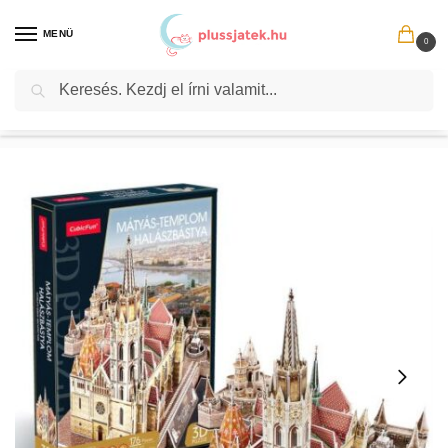
MENÜ
0
Keresés
Kezdőlap
Társasjáték, játék
Puzzle
3D puzzle
A Mátyás templom és a Halászbástya, 176 darabos 3D puzzle (CubicFun)
/
/
/
/