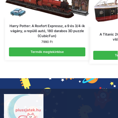
Harry Potter: A Roxfort Expressz, a 9 és 3/4-ik
vágány, a repülő autó, 180 darabos 3D puzzle
A Titanic 2
(CubicFun)
vil
7990
Ft
Termék megtekintése
T