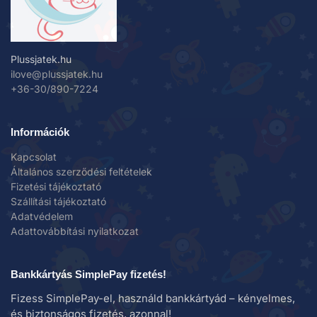
Plussjatek.hu
ilove@plussjatek.hu
+36-30/890-7224
Információk
Kapcsolat
Általános szerződési feltételek
Fizetési tájékoztató
Szállítási tájékoztató
Adatvédelem
Adattovábbítási nyilatkozat
Bankkártyás SimplePay fizetés!
Fizess SimplePay-el, használd bankkártyád – kényelmes,
és biztonságos fizetés, azonnal!