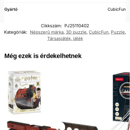
Gyártó
CubicFun
Cikkszám:
PJ25110402
Kategóriák:
Népszerű márka
,
3D puzzle
,
CubicFun
,
Puzzle
,
Társasjáték, játék
Még ezek is érdekelhetnek