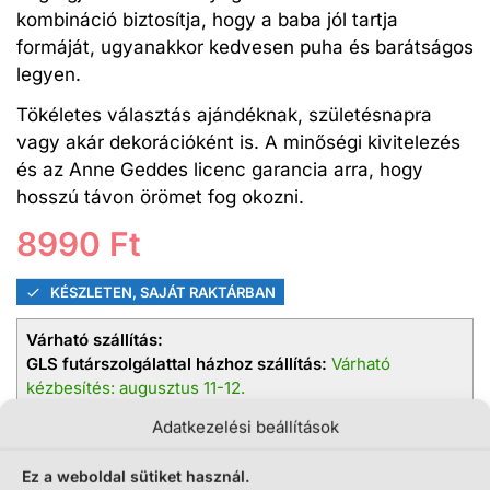
kombináció biztosítja, hogy a baba jól tartja
formáját, ugyanakkor kedvesen puha és barátságos
legyen.
Tökéletes választás ajándéknak, születésnapra
vagy akár dekorációként is. A minőségi kivitelezés
és az Anne Geddes licenc garancia arra, hogy
hosszú távon örömet fog okozni.
8990
Ft
KÉSZLETEN, SAJÁT RAKTÁRBAN
Várható szállítás:
GLS futárszolgálattal házhoz szállítás:
Várható
kézbesítés: augusztus 11-12.
MPL futárszolgálattal házhoz szállítás:
Várható
Adatkezelési beállítások
kézbesítés: augusztus 11-14.
Foxpost, Packeta csomagpont/automata:
Várható
Ez a weboldal sütiket használ.
kézbesítés: augusztus 11-13.