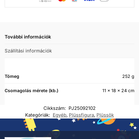
További információk
Szállítási információk
Tömeg
252 g
Csomagolás mérete (kb.)
11 × 18 × 24 cm
Cikkszám:
PJ25092102
Kategóriák:
Egyéb
,
Plüssfigura
,
Plüssök