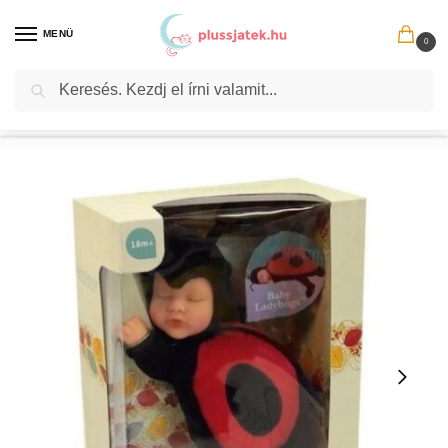
MENÜ
0
Keresés
Kezdőlap
Plüssök
Plüssfigura
Anne Geddes: Puha testű babafigura, katica ruhában, 23 cm
/
/
/