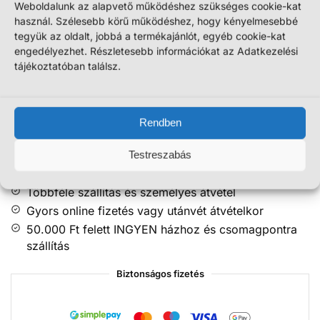
Weboldalunk az alapvető működéshez szükséges cookie-kat
GLS csomagpont/automata:
Várható kézbesítés:
használ. Szélesebb körű működéshez, hogy kényelmesebbé
augusztus 11-12.
tegyük az oldalt, jobbá a termékajánlót, egyéb cookie-kat
MPL postapont/automata:
Várható kézbesítés:
engedélyezhet. Részletesebb információkat az Adatkezelési
augusztus 11-14.
tájékoztatóban találsz.
Kosárba teszem
Rendben
Magyar tulajdonú megbízható webáruház!
Testreszabás
14 napos termékvisszaküldés!
Többféle szállítás és személyes átvétel
Gyors online fizetés vagy utánvét átvételkor
50.000 Ft felett INGYEN házhoz és csomagpontra
szállítás
Biztonságos fizetés