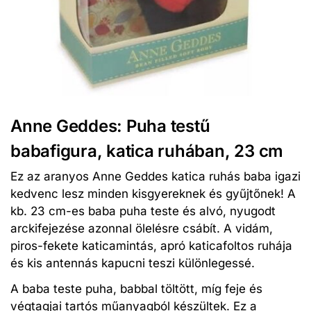
Anne Geddes: Puha testű
babafigura, katica ruhában, 23 cm
Ez az aranyos Anne Geddes katica ruhás baba igazi
kedvenc lesz minden kisgyereknek és gyűjtőnek! A
kb. 23 cm-es baba puha teste és alvó, nyugodt
arckifejezése azonnal ölelésre csábít. A vidám,
piros-fekete katicamintás, apró katicafoltos ruhája
és kis antennás kapucni teszi különlegessé.
A baba teste puha, babbal töltött, míg feje és
végtagjai tartós műanyagból készültek. Ez a