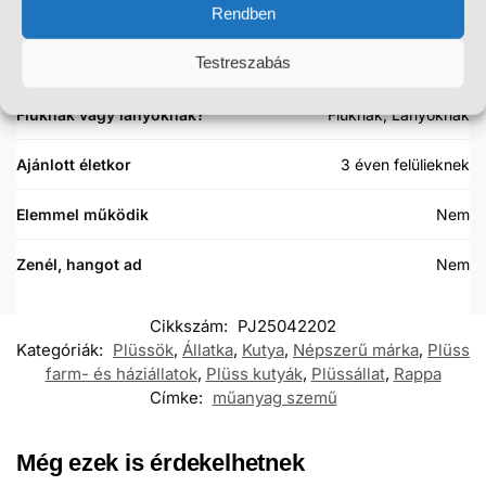
Rendben
Márka
Rappa
Testreszabás
Anyaga
Plüss
Fiúknak vagy lányoknak?
Fiúknak, Lányoknak
Ajánlott életkor
3 éven felülieknek
Elemmel működik
Nem
Zenél, hangot ad
Nem
Cikkszám:
PJ25042202
Kategóriák:
Plüssök
,
Állatka
,
Kutya
,
Népszerű márka
,
Plüss
farm- és háziállatok​
,
Plüss kutyák
,
Plüssállat
,
Rappa
Címke:
műanyag szemű
Még ezek is érdekelhetnek