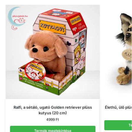
Ralfi, a sétáló, ugató Golden retriever plüss
Élethű, ülő pl
kutyus (20 cm)
4999
Ft
T
Termék megtekintése