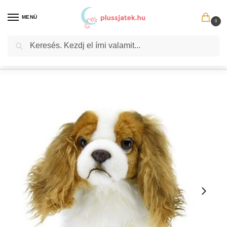
MENÜ
0
Keresés
Kezdőlap
Plüssök
Plüssállat
Plüss farm- és háziállatok​
Plüss kutyák
/
/
/
/