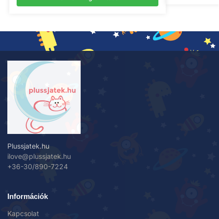
Plussjatek.hu
ilove@plussjatek.hu
+36-30/890-7224
Információk
Kapcsolat