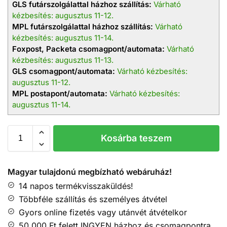
GLS futárszolgálattal házhoz szállítás:
Várható
kézbesítés: augusztus 11-12.
MPL futárszolgálattal házhoz szállítás:
Várható
kézbesítés: augusztus 11-14.
Foxpost, Packeta csomagpont/automata:
Várható
kézbesítés: augusztus 11-13.
GLS csomagpont/automata:
Várható kézbesítés:
augusztus 11-12.
MPL postapont/automata:
Várható kézbesítés:
augusztus 11-14.
Kosárba teszem
Magyar tulajdonú megbízható webáruház!
14 napos termékvisszaküldés!
Többféle szállítás és személyes átvétel
Gyors online fizetés vagy utánvét átvételkor
50.000 Ft felett INGYEN házhoz és csomagpontra