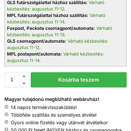
GLS futárszolgálattal házhoz szállítás:
Várható
kézbesítés: augusztus 11-12.
MPL futárszolgálattal házhoz szállítás:
Várható
kézbesítés: augusztus 11-14.
Foxpost, Packeta csomagpont/automata:
Várható
kézbesítés: augusztus 11-13.
GLS csomagpont/automata:
Várható kézbesítés:
augusztus 11-12.
MPL postapont/automata:
Várható kézbesítés:
augusztus 11-14.
Kosárba teszem
Magyar tulajdonú megbízható webáruház!
14 napos termékvisszaküldés!
Többféle szállítás és személyes átvétel
Gyors online fizetés vagy utánvét átvételkor
50.000 Ft felett INGYEN házhoz és csomagpontra