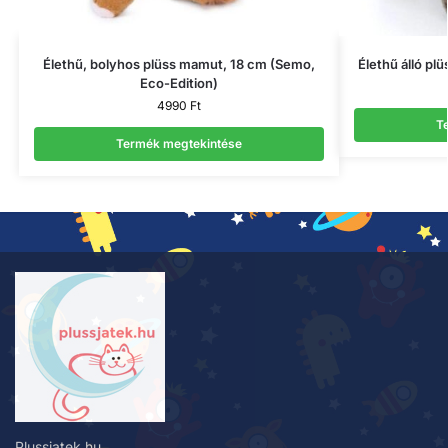
Élethű, bolyhos plüss mamut, 18 cm (Semo,
Élethű álló pl
Eco-Edition)
4990
Ft
T
Termék megtekintése
Plussjatek.hu