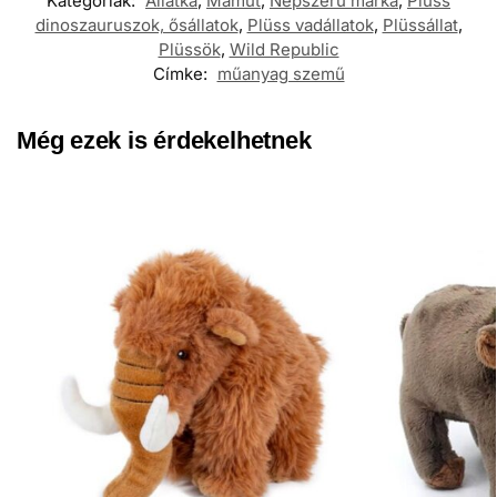
Kategóriák:
Állatka
,
Mamut
,
Népszerű márka
,
Plüss
dinoszauruszok, ősállatok
,
Plüss vadállatok​
,
Plüssállat
,
Plüssök
,
Wild Republic
Címke:
műanyag szemű
Még ezek is érdekelhetnek