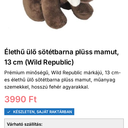
Élethű ülő sötétbarna plüss mamut,
13 cm (Wild Republic)
Prémium minőségű, Wild Republic márkájú, 13 cm-
es élethű ülő sötétbarna plüss mamut, műanyag
szemekkel, hosszú fehér agyarakkal.
3990
Ft
KÉSZLETEN, SAJÁT RAKTÁRBAN
Várható szállítás: