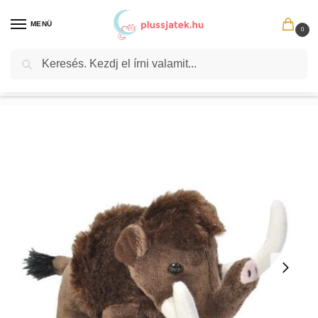
MENÜ
0
Keresés
Kezdőlap
Plüssök
Plüssállat
Plüss vadállatok​
Élethű ülő sötétbarna plüss mamut, 13 cm (Wild Republic)
/
/
/
/