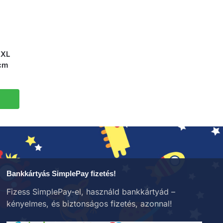
XXL
 cm
Bankkártyás SimplePay fizetés!
Fizess SimplePay-el, használd bankkártyád –
kényelmes, és biztonságos fizetés, azonnal!