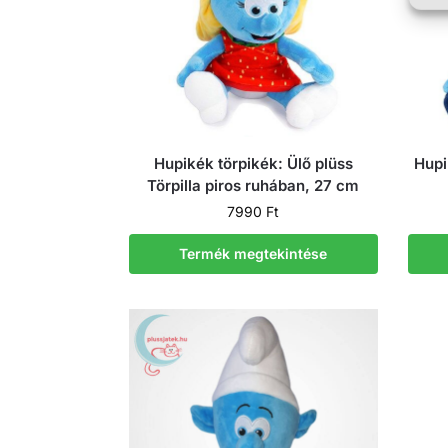
Hupikék törpikék: Ülő plüss
Hupi
Törpilla piros ruhában, 27 cm
7990
Ft
Termék megtekintése