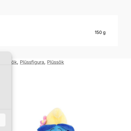
150 g
sehősök
,
Plüssfigura
,
Plüssök