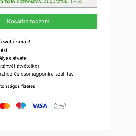
árható kézbesítés: augusztus 10-13.
Kosárba teszem
ó webáruház!
és!
élyes átvétel
utánvét átvételkor
ázhoz és csomagpontra szállítás
ztonságos fizetés