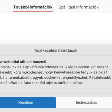
További információk
Szállítási információk
Adatkezelési beállítások
tegóriák:
Film- és mesehösök
,
Hupikék törpikék
,
Plüss me
 a weboldal sütiket használ.
boldalunk az alapvető működéshez szükséges cookie-kat használ.
élesebb körű működéshez, hogy kényelmesebbé tegyük az oldalt,
bbá a termékajánlót, egyéb cookie-kat engedélyezhet. Részletesebb
formációkat az Adatkezelési tájékoztatóban találsz.
Rendben
Testreszabás