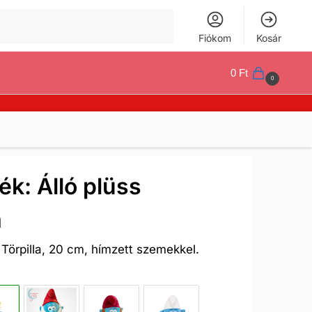
Keresés
Fiókom
Kosár
0
Ft
0
ék: Álló plüss
m
 Törpilla, 20 cm, hímzett szemekkel.