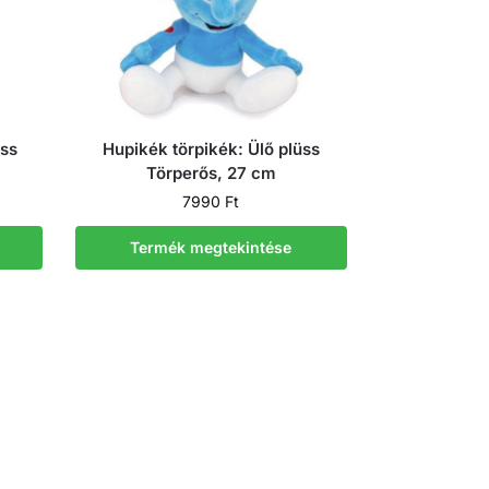
üss
Hupikék törpikék: Ülő plüss
Törperős, 27 cm
7990
Ft
Termék megtekintése