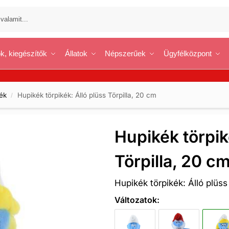
k, kiegészítők
Állatok
Népszerűek
Ügyfélközpont
ék
Hupikék törpikék: Álló plüss Törpilla, 20 cm
/
Hupikék törpik
Törpilla, 20 c
Hupikék törpikék: Álló plüss
Változatok: