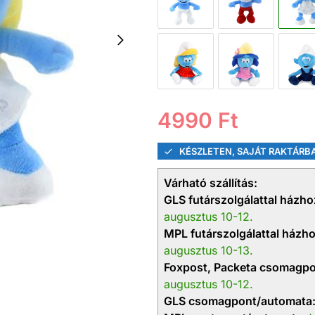
4990
Ft
KÉSZLETEN, SAJÁT RAKTÁRB
Várható szállítás:
GLS futárszolgálattal házhoz
augusztus 10-12.
MPL futárszolgálattal házhoz
augusztus 10-13.
Foxpost, Packeta csomagpo
augusztus 10-12.
GLS csomagpont/automata