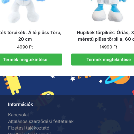
ék törpikék: Álló plüss Törp,
Hupikék törpikék: Óriás, 
20 cm
méretű plüss törpilla, 60
4990
Ft
14990
Ft
Termék megtekintése
Termék megtekintése
Információk
Kapcsolat
Általános szerződési feltételek
Fizetési tájékoztató