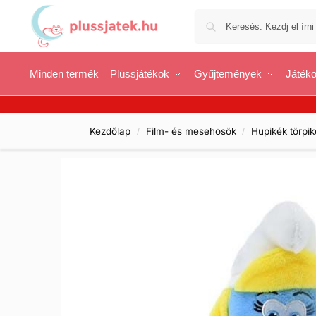
Minden termék
Plüssjátékok
Gyűjtemények
Játéko
Kezdőlap
Film- és mesehösök
Hupikék törpik
/
/