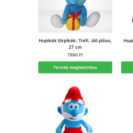
Hupikék törpikék: Tréfi, ülő plüss,
Hupi
27 cm
7990
Ft
Termék megtekintése