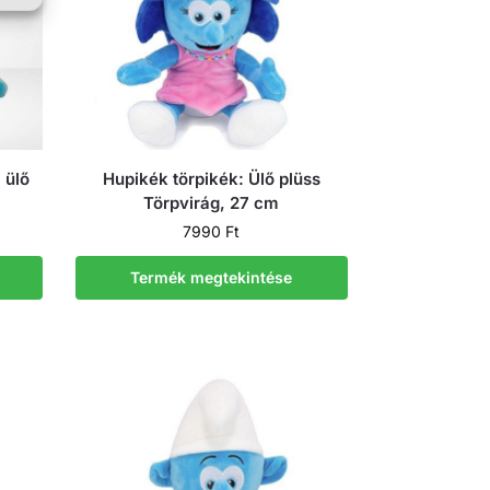
 ülő
Hupikék törpikék: Ülő plüss
Törpvirág, 27 cm
7990
Ft
Termék megtekintése