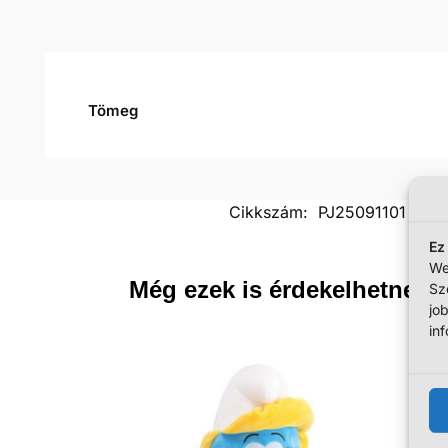
Tömeg
Cikkszám:
PJ25091101
Ka
Ez
We
Még ezek is érdekelhetnek
Sz
jo
in