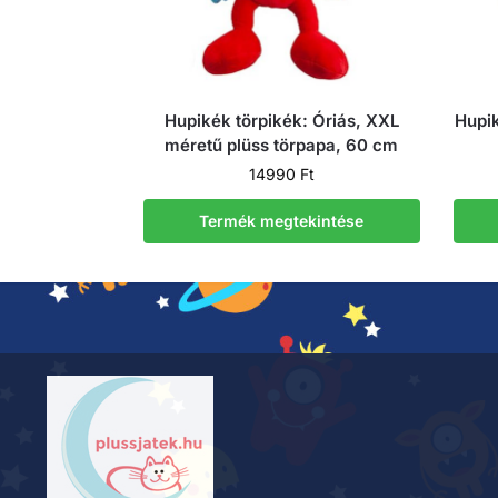
Hupikék törpikék: Óriás, XXL
Hupik
méretű plüss törpapa, 60 cm
14990
Ft
Termék megtekintése