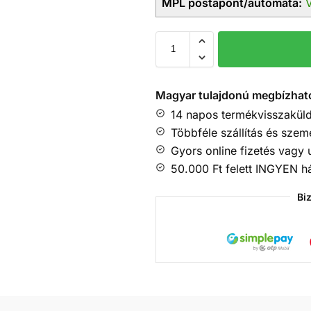
MPL postapont/automata:
V
Magyar tulajdonú megbízhat
14 napos termékvisszaküld
Többféle szállítás és szem
Gyors online fizetés vagy 
50.000 Ft felett INGYEN h
Bi