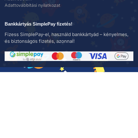
Adattovábbítási nyilatkozat
Bankkártyás SimplePay fizetés!
Fizess SimplePay-el, használd bankkártyád – kényelmes,
és biztonságos fizetés, azonnal!