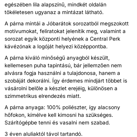
egészében lila alapszínű, mindkét oldalán
tökéletesen ugyanaz a mintázat látható.
A párna mintái a Jóbarátok sorozatból megszokott
motívumokat, feliratokat jelenítik meg, valamint a
sorozat egyik központi helyének a Central Perk
kávézónak a logóját helyezi középpontba.
A párna kiváló minőségű anyagból készült,
kellemesen puha tapintású, bár jellemzően nem
alvásra fogja használni a tulajdonosa, hanem a
szobáját dekorálni. Így érdemes mindjárt többet is
vásárolni belőle a készlet erejéig, különösen a
szimmetrikus elrendezés miatt.
A párna anyaga: 100% poliészter, így alacsony
hőfokon, kímélve kell kimosni ha szükséges.
Szárítógépbe tenni és vasalni nem szabad.
3 éven aluliaktól távol tartandó.