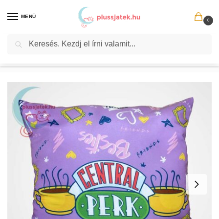
MENÜ
0
Keresés
Kezdőlap
Film- és mesehösök
Jóbarátok (Friends)
Jóbarátok: Central Perk díszpárna, 40×40 cm, lila
/
/
/