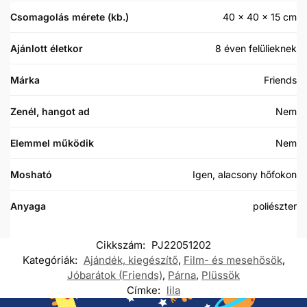
Csomagolás mérete (kb.)
40 × 40 × 15 cm
Ajánlott életkor
8 éven felülieknek
Márka
Friends
Zenél, hangot ad
Nem
Elemmel működik
Nem
Mosható
Igen, alacsony hőfokon
Anyaga
poliészter
Cikkszám:
PJ22051202
Kategóriák:
Ajándék, kiegészítő
,
Film- és mesehösök
,
Jóbarátok (Friends)
,
Párna
,
Plüssök
Címke:
lila