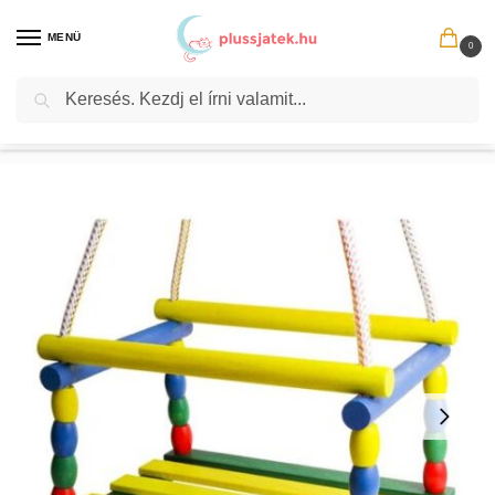
MENÜ
0
Keresés
Kezdőlap
Egyéb
Klasszikus bogyós, színes keretes fa hinta
/
/