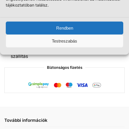
tájékoztatóban találsz.
Magyar tulajdonú megbízható webáruház!
14 napos termékvisszaküldés!
Rendben
Többféle szállítás és személyes átvétel
Testreszabás
Gyors online fizetés vagy utánvét átvételkor
50.000 Ft felett INGYEN házhoz és csomagpontra
szállítás
Biztonságos fizetés
További információk