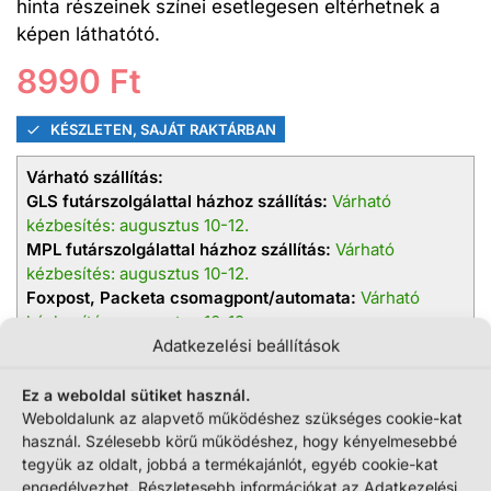
hinta részeinek színei esetlegesen eltérhetnek a
képen láthatótó.
8990
Ft
KÉSZLETEN, SAJÁT RAKTÁRBAN
Várható szállítás:
GLS futárszolgálattal házhoz szállítás:
Várható
kézbesítés: augusztus 10-12.
MPL futárszolgálattal házhoz szállítás:
Várható
kézbesítés: augusztus 10-12.
Foxpost, Packeta csomagpont/automata:
Várható
kézbesítés: augusztus 10-12.
GLS csomagpont/automata:
Várható kézbesítés:
Adatkezelési beállítások
augusztus 10-12.
MPL postapont/automata:
Várható kézbesítés:
Ez a weboldal sütiket használ.
augusztus 10-12.
Weboldalunk az alapvető működéshez szükséges cookie-kat
használ. Szélesebb körű működéshez, hogy kényelmesebbé
tegyük az oldalt, jobbá a termékajánlót, egyéb cookie-kat
engedélyezhet. Részletesebb információkat az Adatkezelési
Kosárba teszem