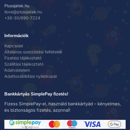
Plussjatek.hu
ilove@plussjatek.hu
+36-30/890-7224
Információk
Kapcsolat
Általános szerződési feltételek
Fizetési tájékoztató
Szállítási tájékoztató
Adatvédelem
Adattovábbítási nyilatkozat
Bankkártyás SimplePay fizetés!
Fizess SimplePay-el, használd bankkártyád – kényelmes,
és biztonságos fizetés, azonnal!