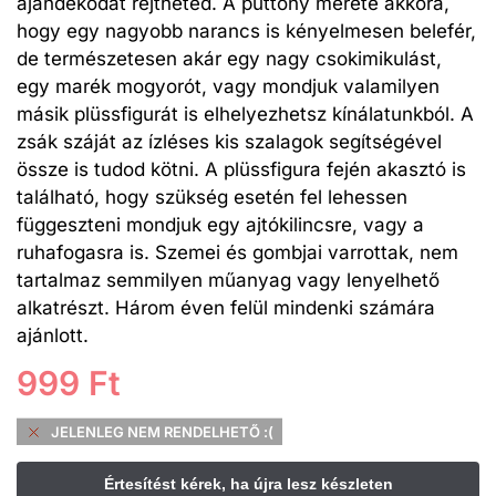
ajándékodat rejtheted. A puttony mérete akkora,
hogy egy nagyobb narancs is kényelmesen belefér,
de természetesen akár egy nagy csokimikulást,
egy marék mogyorót, vagy mondjuk valamilyen
másik plüssfigurát is elhelyezhetsz kínálatunkból. A
zsák száját az ízléses kis szalagok segítségével
össze is tudod kötni. A plüssfigura fején akasztó is
található, hogy szükség esetén fel lehessen
függeszteni mondjuk egy ajtókilincsre, vagy a
ruhafogasra is. Szemei és gombjai varrottak, nem
tartalmaz semmilyen műanyag vagy lenyelhető
alkatrészt. Három éven felül mindenki számára
ajánlott.
999
Ft
JELENLEG NEM RENDELHETŐ :(