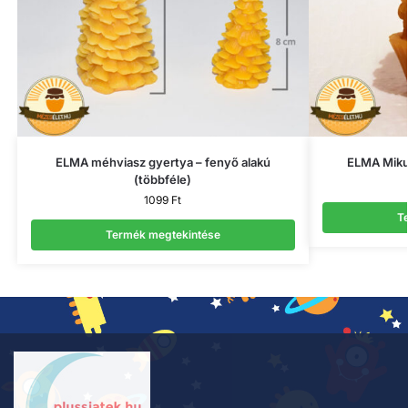
ELMA méhviasz gyertya – fenyő alakú
ELMA Miku
(többféle)
1099
Ft
T
Termék megtekintése