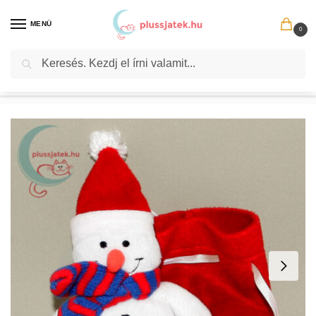
MENÜ
0
Keresés
Kezdőlap
Ünnep
Mikulás
Mikulás sapkás hóember plüss puttonnyal
/
/
/