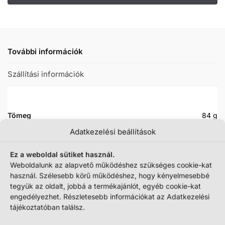
További információk
Szállítási információk
Tömeg
84 g
Adatkezelési beállítások
Csomagolás mérete (kb.)
15 × 12 × 17 cm
Ez a weboldal sütiket használ.
Raktárkészlet
Korlátozott mennyiség
Weboldalunk az alapvető működéshez szükséges cookie-kat
használ. Szélesebb körű működéshez, hogy kényelmesebbé
Új vagy használt:
használt
tegyük az oldalt, jobbá a termékajánlót, egyéb cookie-kat
engedélyezhet. Részletesebb információkat az Adatkezelési
tájékoztatóban találsz.
Állapot
Használt, kifogástalan minőségű