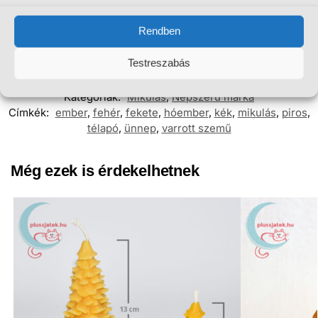
Márka
Kinder
Rendben
Szín
fehér, fekete, kék, piros
Testreszabás
Cikkszám:
PJ16102702
Kategóriák:
Mikulás
,
Népszerű márka
Címkék:
ember
,
fehér
,
fekete
,
hóember
,
kék
,
mikulás
,
piros
,
télapó
,
ünnep
,
varrott szemű
Még ezek is érdekelhetnek