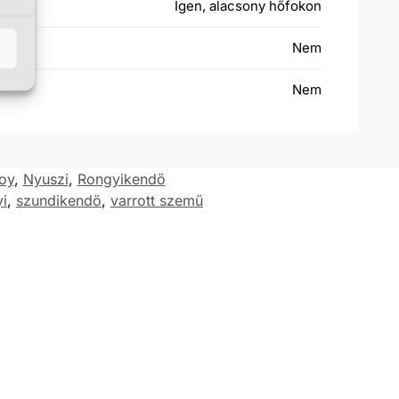
Igen, alacsony hőfokon
Nem
Nem
oy
,
Nyuszi
,
Rongyikendő
i
,
szundikendő
,
varrott szemű