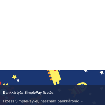
Bankkártyás SimplePay fizetés!
Fizess SimplePay-el, használd bankkártyád –