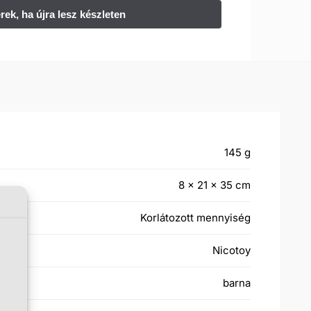
145 g
8 × 21 × 35 cm
Korlátozott mennyiség
Nicotoy
barna