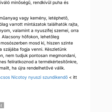
kiváló minőségű, rendkívül puha és
műanyag vagy kemény, letéphető,
ólag varrott mintázatok találhatók rajta,
nyom, valamint a nyuszifej szemei, orra
. Alacsony hőfokon, lehetőleg
mosószerben mosd ki, hiszen szinte
a szájába fogja venni. Készletünk
áron, nem tudjuk pontosan megmondani,
mes felíratkoznod a termékértesítőnkre,
ilt, ha újra rendelhetővé válik.
ncsos Nicotoy nyuszi szundikendő
< itt
:(