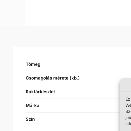
Tömeg
Csomagolás mérete (kb.)
Raktárkészlet
Ez
We
Márka
Sz
jo
Szín
in