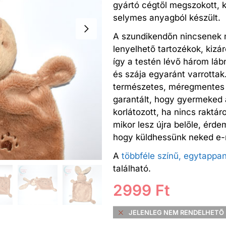
gyártó cégtől megszokott, 
selymes anyagból készült.
A szundikendőn nincsenek 
lenyelhető tartozékok, kizár
így a testén lévő három láb
és szája egyaránt varrottak
természetes, méregmentes 
garantált, hogy gyermeked 
korlátozott, ha nincs rakt
mikor lesz újra belőle, érde
hogy küldhessünk neked e-ma
A
többféle színű, egytappa
található.
2999
Ft
JELENLEG NEM RENDELHETŐ 