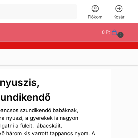
Keresés
Fiókom
Kosár
0
Ft
0
nyuszis,
zundikendő
ppancsos szundikendő babáknak,
na nyuszi, a gyerekek is nagyon
gatni a füleit, lábacskáit.
vő három kis varrott tappancs nyom. A