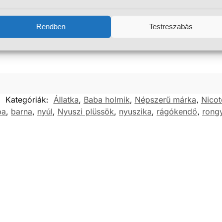
Rendben
Testreszabás
Kategóriák:
Állatka
,
Baba holmik
,
Népszerű márka
,
Nicot
ba
,
barna
,
nyúl
,
Nyuszi plüssök
,
nyuszika
,
rágókendő
,
rongy