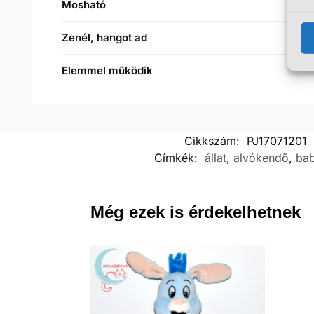
Mosható
Zenél, hangot ad
Elemmel működik
Cikkszám:
PJ17071201
Címkék:
állat
,
alvókendő
,
ba
Még ezek is érdekelhetnek