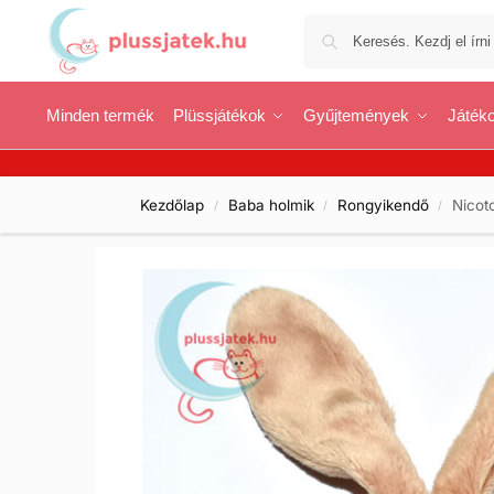
Minden termék
Plüssjátékok
Gyűjtemények
Játéko
Kezdőlap
Baba holmik
Rongyikendő
Nicot
/
/
/