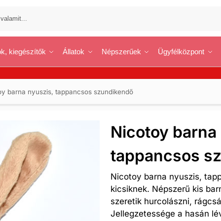
k, kiegészítők
Állatok
Népszerűek
Ügyfélközpont
oy barna nyuszis, tappancsos szundikendő
Nicotoy barna 
tappancsos s
Nicotoy barna nyuszis, ta
kicsiknek. Népszerű kis bar
szeretik hurcolászni, rágcsál
Jellegzetessége a hasán lé