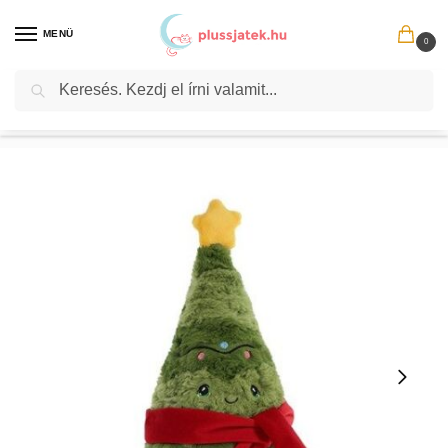
MENÜ
0
Keresés
Kezdőlap
Plüssök
Ünnepi plüssök
Plüss karácsonyfa, 25 cm (Keel Toys)
/
/
/