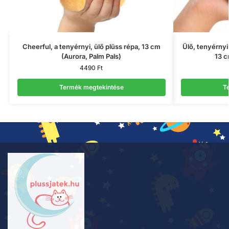
Cheerful, a tenyérnyi, ülő plüss répa, 13 cm
Ülő, tenyérnyi
(Aurora, Palm Pals)
13 c
4490
Ft
Termék megtekintése
T