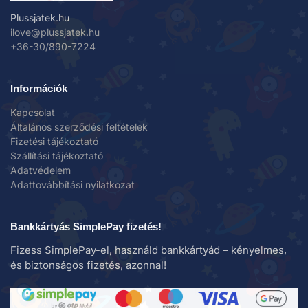
Plussjatek.hu
ilove@plussjatek.hu
+36-30/890-7224
Információk
Kapcsolat
Általános szerződési feltételek
Fizetési tájékoztató
Szállítási tájékoztató
Adatvédelem
Adattovábbítási nyilatkozat
Bankkártyás SimplePay fizetés!
Fizess SimplePay-el, használd bankkártyád – kényelmes,
és biztonságos fizetés, azonnal!