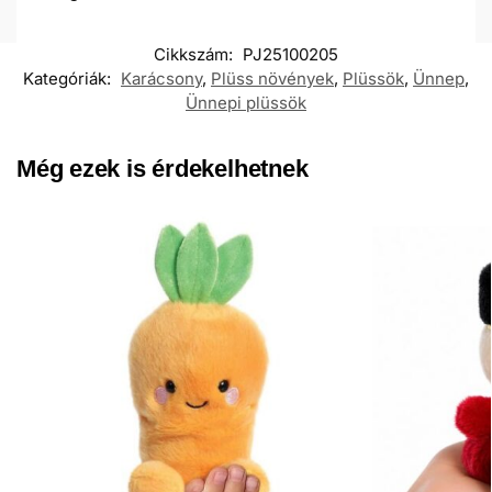
Cikkszám:
PJ25100205
Kategóriák:
Karácsony
,
Plüss növények
,
Plüssök
,
Ünnep
,
Ünnepi plüssök
Még ezek is érdekelhetnek