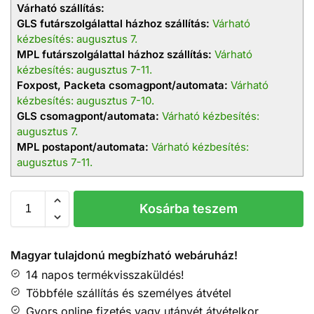
Várható szállítás:
GLS futárszolgálattal házhoz szállítás:
Várható
kézbesítés: augusztus 7.
MPL futárszolgálattal házhoz szállítás:
Várható
kézbesítés: augusztus 7-11.
Foxpost, Packeta csomagpont/automata:
Várható
kézbesítés: augusztus 7-10.
GLS csomagpont/automata:
Várható kézbesítés:
augusztus 7.
MPL postapont/automata:
Várható kézbesítés:
augusztus 7-11.
Kosárba teszem
Magyar tulajdonú megbízható webáruház!
14 napos termékvisszaküldés!
Többféle szállítás és személyes átvétel
Gyors online fizetés vagy utánvét átvételkor