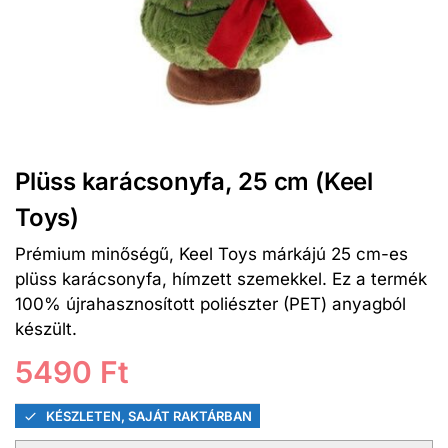
Plüss karácsonyfa, 25 cm (Keel
Toys)
Prémium minőségű, Keel Toys márkájú 25 cm-es
plüss karácsonyfa, hímzett szemekkel. Ez a termék
100% újrahasznosított poliészter (PET) anyagból
készült.
5490
Ft
KÉSZLETEN, SAJÁT RAKTÁRBAN