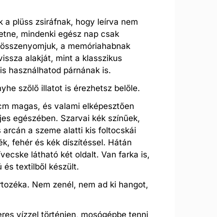
k a plüss zsiráfnak, hogy leírva nem
hetne, mindenki egész nap csak
 összenyomjuk, a memóriahabnak
issza alakját, mint a klasszikus
is használhatod párnának is.
he szőlő illatot is érezhetsz belőle.
0 cm magas, és valami elképesztően
eljes egészében. Szarvai kék színűek,
s arcán a szeme alatti kis foltocskái
k, fehér és kék díszítéssel. Hátán
ívecske látható két oldalt. Van farka is,
és textilből készült.
tozéka. Nem zenél, nem ad ki hangot,
res vízzel történjen, mosógépbe tenni