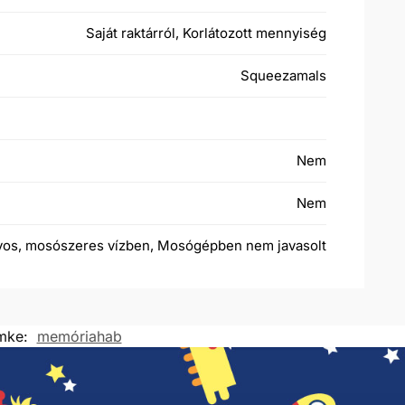
Saját raktárról, Korlátozott mennyiség
Squeezamals
Nem
Nem
gyos, mosószeres vízben, Mosógépben nem javasolt
mke:
memóriahab