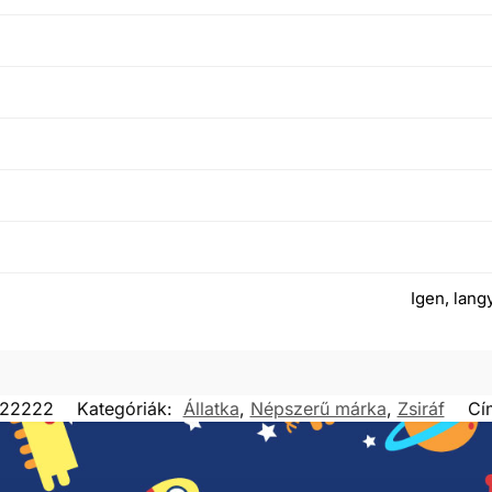
Igen, lan
122222
Kategóriák:
Állatka
,
Népszerű márka
,
Zsiráf
Cí