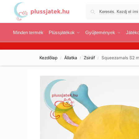
Minden termék
Plüssjátékok
Gyűjtemények
Játéko
Kezdőlap
Állatka
Zsiráf
Squeezamals S2 me
/
/
/