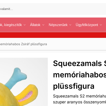
k, kiegészítők
Állatok
Népszerűek
Ügyfélközpont
móriahabos Zsiráf plüssfigura
Squeezamals 
memóriahabos
plüssfigura
Squeezamals S2 memóriahabo
szuper aranyos összenyomha