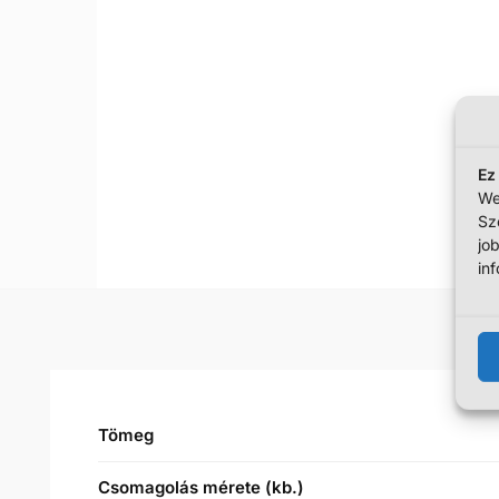
Ez
We
Sz
jo
in
Tömeg
Csomagolás mérete (kb.)