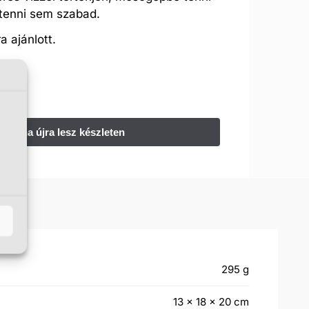
 tenni sem szabad.
 ajánlott.
:(
295 g
13 × 18 × 20 cm