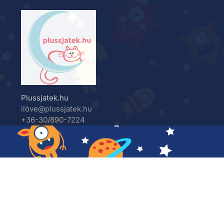
Plussjatek.hu
ilove@plussjatek.hu
+36-30/890-7224