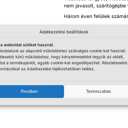
nem javasolt, szárítógépbe
Három éven felüliek számára
4990
Ft
Adatkezelési beállítások
JELENLEG NEM RENDELHETŐ 
 a weboldal sütiket használ.
boldalunk az alapvető működéshez szükséges cookie-kat használ.
élesebb körű működéshez, hogy kényelmesebbé tegyük az oldalt,
bbá a termékajánlót, egyéb cookie-kat engedélyezhet. Részletesebb
formációkat az Adatkezelési tájékoztatóban találsz.
További információk
Szállítási információk
Rendben
Testreszabás