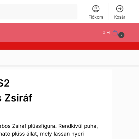
Keresés
Fiókom
Kosár
0
Ft
0
S2
 Zsiráf
s Zsiráf plüssfigura. Rendkívül puha,
tó plüss állat, mely lassan nyeri