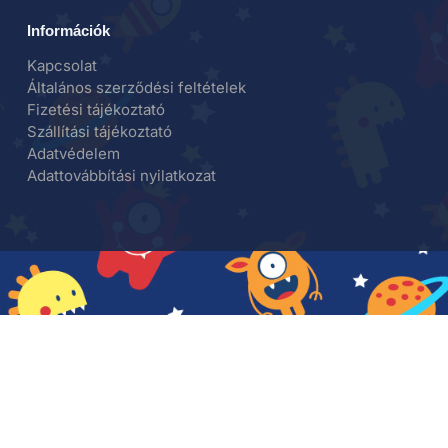
Információk
Kapcsolat
Általános szerződési feltételek
Fizetési tájékoztató
Szállítási tájékoztató
Adatvédelem
Adattovábbítási nyilatkozat