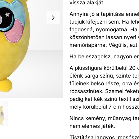
vissza alakját.
Annyira jó a tapintása enne
tudjuk kifejezni sem. Ha le
fogdosná, nyomogatná. Ha
köszönhetően lassan nyeri v
memóriapárna. Végülis, ezt 
Ha beleszagolsz, nagyon eny
A plüssfigura körülbelül 2
élénk sárga színű, szinte t
füleinek belső része, orra é
rózsaszínűek. Szemei feketé
pedig két kék színű textil sz
mely körülbelül 7 cm hosszú 
Nincs kemény, műanyag tar
nem elemes játék.
Tisztítása langyos, mosósze