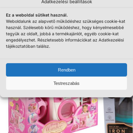
Adatkezelési beállítások
Csomagolás mérete (kb.)
19 × 16 × 15 cm
Ez a weboldal sütiket használ.
Cikkszám:
PJ24010906
Weboldalunk az alapvető működéshez szükséges cookie-kat
használ. Szélesebb körű működéshez, hogy kényelmesebbé
Kategóriák:
Bevásárlás
,
Egyéb
,
Házimunka
,
Konyhai
,
tegyük az oldalt, jobbá a termékajánlót, egyéb cookie-kat
Szerepjáték
engedélyezhet. Részletesebb információkat az Adatkezelési
tájékoztatóban találsz.
Még ezek is érdekelhetnek
Rendben
Testreszabás