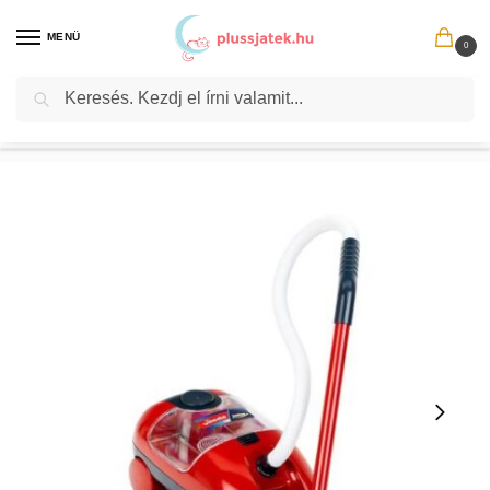
MENÜ
0
Keresés
Kezdőlap
Társasjáték, játék
Szerepjáték
Bevásárlás
Szerepjáték: Házimunka, Vileda játék porszívó valósághű funkciókkal és hanghatással (Klein)
/
/
/
/