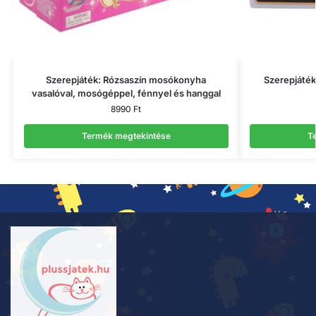
Szerepjáték: Rózsaszín mosókonyha
Szerepjáték
vasalóval, mosógéppel, fénnyel és hanggal
8990
Ft
Termék megtekintése
T