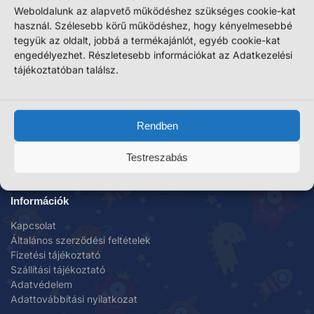
Weboldalunk az alapvető működéshez szükséges cookie-kat
használ. Szélesebb körű működéshez, hogy kényelmesebbé
tegyük az oldalt, jobbá a termékajánlót, egyéb cookie-kat
engedélyezhet. Részletesebb információkat az Adatkezelési
tájékoztatóban találsz.
Rendben
Plussjatek.hu
ilove@plussjatek.hu
Testreszabás
+36-30/890-7224
Információk
Kapcsolat
Általános szerződési feltételek
Fizetési tájékoztató
Szállítási tájékoztató
Adatvédelem
Adattovábbítási nyilatkozat