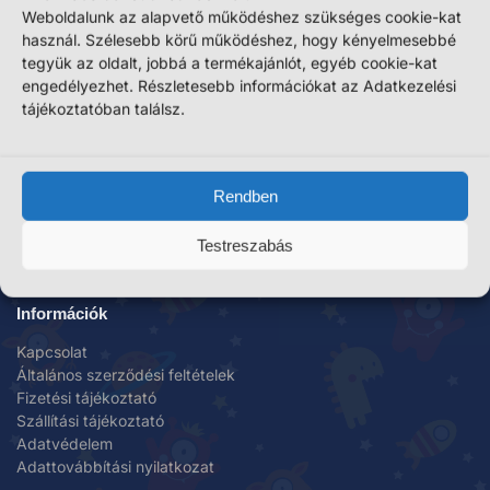
Weboldalunk az alapvető működéshez szükséges cookie-kat
használ. Szélesebb körű működéshez, hogy kényelmesebbé
tegyük az oldalt, jobbá a termékajánlót, egyéb cookie-kat
engedélyezhet. Részletesebb információkat az Adatkezelési
tájékoztatóban találsz.
Rendben
Plussjatek.hu
ilove@plussjatek.hu
Testreszabás
+36-30/890-7224
Információk
Kapcsolat
Általános szerződési feltételek
Fizetési tájékoztató
Szállítási tájékoztató
Adatvédelem
Adattovábbítási nyilatkozat