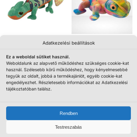
Átölelhető, plüss kaméleon, 40
Élethű plüss kaméleon, 20 cm
Adatkezelési beállítások
cm (Nature Planet, Funkyland)
(Wild Republic)
7990
Ft
5990
Ft
Ez a weboldal sütiket használ.
Weboldalunk az alapvető működéshez szükséges cookie-kat
Termék megtekintése
Termék megtekintése
használ. Szélesebb körű működéshez, hogy kényelmesebbé
tegyük az oldalt, jobbá a termékajánlót, egyéb cookie-kat
engedélyezhet. Részletesebb információkat az Adatkezelési
Mind a(z) 2 találat megjelenítve
tájékoztatóban találsz.
Rendben
Testreszabás