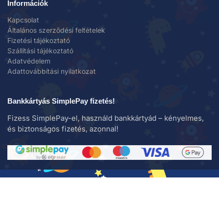
Információk
Kapcsolat
Általános szerződési feltételek
Fizetési tájékoztató
Szállítási tájékoztató
Adatvédelem
Adattovábbítási nyilatkozat
Bankkártyás SimplePay fizetés!
Fizess SimplePay-el, használd bankkártyád – kényelmes,
és biztonságos fizetés, azonnal!