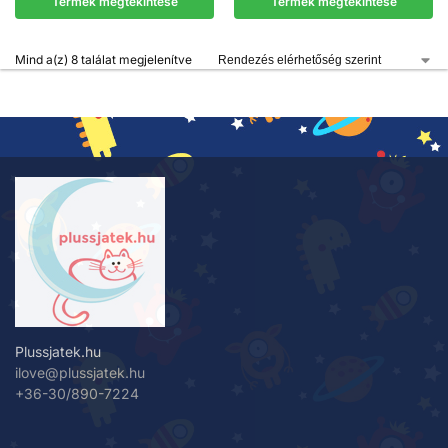
Termék megtekintése
Termék megtekintése
Mind a(z) 8 találat megjelenítve
Plussjatek.hu
ilove@plussjatek.hu
+36-30/890-7224