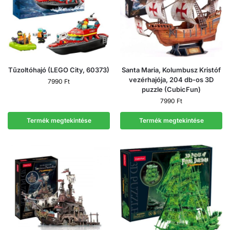
Tűzoltóhajó (LEGO City, 60373)
Santa Maria, Kolumbusz Kristóf
vezérhajója, 204 db-os 3D
7990
Ft
puzzle (CubicFun)
7990
Ft
Termék megtekintése
Termék megtekintése