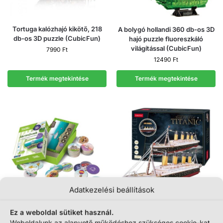
Tortuga kalózhajó kikötő, 218
A bolygó hollandi 360 db-os 3D
db-os 3D puzzle (CubicFun)
hajó puzzle fluoreszkáló
világítással (CubicFun)
7990
Ft
12490
Ft
Termék megtekintése
Termék megtekintése
Adatkezelési beállítások
Ez a weboldal sütiket használ.
Tolki memóriajáték: Járművek,
A Titanic 266 db-os 3D hajó
Weboldalunk az alapvető működéshez szükséges cookie-kat
interaktív beszélő oktatójáték
puzzle LED világítással