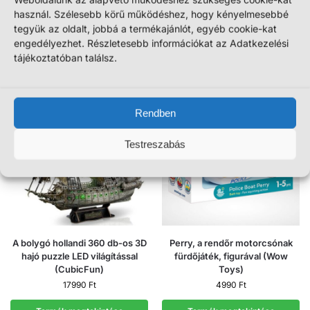
(CubicFun)
használ. Szélesebb körű működéshez, hogy kényelmesebbé
5990
Ft
tegyük az oldalt, jobbá a termékajánlót, egyéb cookie-kat
12990
Ft
engedélyezhet. Részletesebb információkat az Adatkezelési
Termék megtekintése
Termék megtekintése
tájékoztatóban találsz.
Rendben
Testreszabás
A bolygó hollandi 360 db-os 3D
Perry, a rendőr motorcsónak
hajó puzzle LED világítással
fürdőjáték, figurával (Wow
(CubicFun)
Toys)
17990
Ft
4990
Ft