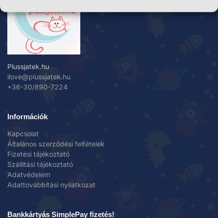
Plussjatek.hu
ilove@plussjatek.hu
+36-30/890-7224
Információk
Kapcsolat
Általános szerződési feltételek
Fizetési tájékoztató
Szállítási tájékoztató
Adatvédelem
Adattovábbítási nyilatkozat
Bankkártyás SimplePay fizetés!