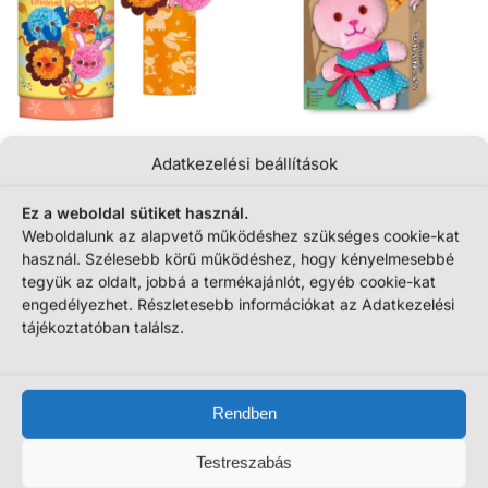
Állatos, 4 db-os pom-pom
Varrjunk plüss barátot: Varrható
Adatkezelési beállítások
szőrgombóc csokor készítő
plüss nyuszi kocka dobozban
kreatív szett (Avenir)
(Avenir)
Ez a weboldal sütiket használ.
4790
Ft
3999
Ft
Weboldalunk az alapvető működéshez szükséges cookie-kat
Termék megtekintése
Termék megtekintése
használ. Szélesebb körű működéshez, hogy kényelmesebbé
tegyük az oldalt, jobbá a termékajánlót, egyéb cookie-kat
engedélyezhet. Részletesebb információkat az Adatkezelési
Mind a(z) 2 találat megjelenítve
tájékoztatóban találsz.
Rendben
Testreszabás