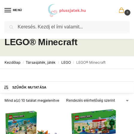
MENÜ
0
Keresés
LEGO® Minecraft
Kezdőlap
Társasjáték, játék
LEGO
LEGO® Minecraft
/
/
/
SZŰRŐK MUTATÁSA
Mind a(z) 10 találat megjelenítve