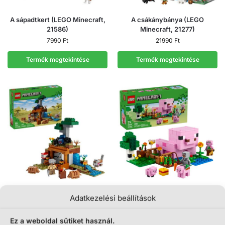
A sápadtkert (LEGO Minecraft,
A csákánybánya (LEGO
21586)
Minecraft, 21277)
7990
Ft
21990
Ft
Termék megtekintése
Termék megtekintése
LEGO Minecraft: Tatuexpedíció
LEGO Minecraft: A kismalac
Adatkezelési beállítások
a bányában (21269)
háza (21268)
12490
Ft
7990
Ft
Ez a weboldal sütiket használ.