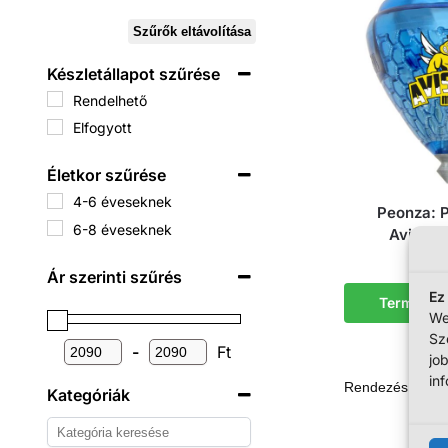
Szűrők eltávolítása
Készletállapot szűrése
Rendelhető
Elfogyott
Életkor szűrése
4-6 éveseknek
Peonza: 
6-8 éveseknek
Avispón
20
Ár szerinti szűrés
Ez
Termék m
We
Sz
-
Ft
jo
in
Kategóriák