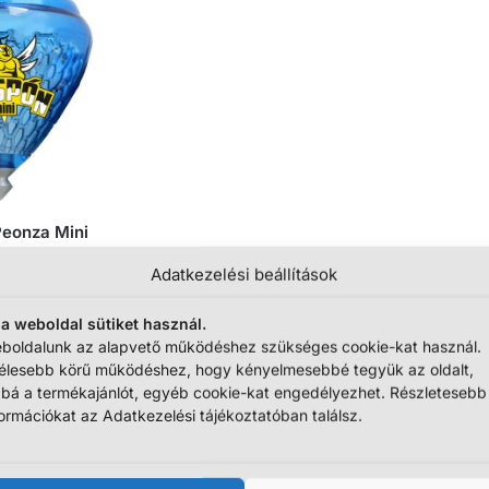
Peonza Mini
, többféle
Adatkezelési beállítások
90
Ft
 a weboldal sütiket használ.
egtekintése
boldalunk az alapvető működéshez szükséges cookie-kat használ.
élesebb körű működéshez, hogy kényelmesebbé tegyük az oldalt,
bbá a termékajánlót, egyéb cookie-kat engedélyezhet. Részletesebb
formációkat az Adatkezelési tájékoztatóban találsz.
Összesen 1 találat