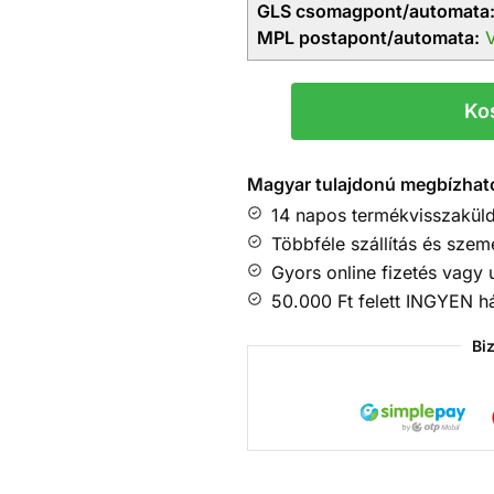
GLS csomagpont/automata
MPL postapont/automata:
V
Ko
Magyar tulajdonú megbízhat
14 napos termékvisszaküld
Többféle szállítás és szem
Gyors online fizetés vagy 
50.000 Ft felett INGYEN h
Bi