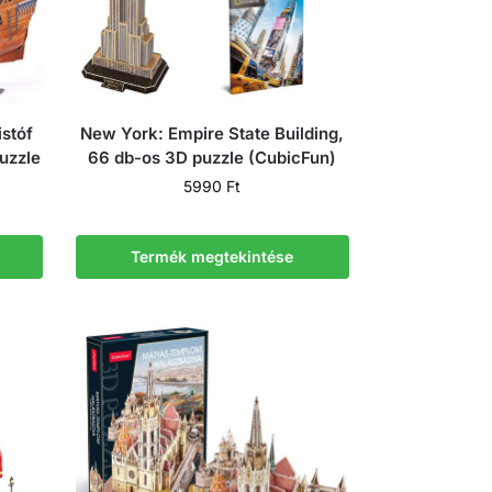
stóf
New York: Empire State Building,
uzzle
66 db-os 3D puzzle (CubicFun)
5990
Ft
Termék megtekintése