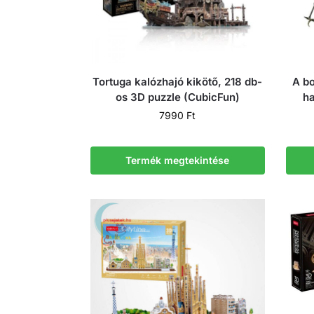
Tortuga kalózhajó kikötő, 218 db-
A bo
os 3D puzzle (CubicFun)
ha
7990
Ft
Termék megtekintése