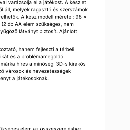
val varázsolja el a játékost. A készlet
l áll, melyek ragasztó és szerszámok
elhetők. A kész modell méretei: 98 x
s (2 db AA elem szükséges, nem
yűgöző látványt biztosít. Ajánlott
ztató, hanem fejleszti a térbeli
rikát és a problémamegoldó
 márka híres a minőségi 3D-s kirakós
öző városok és nevezetességek
ényt a játékosoknak.
m
zükséges elem az összeszereléshez,