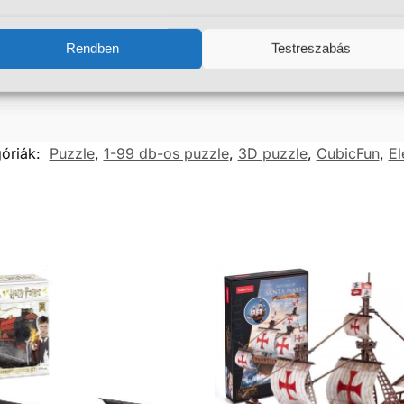
Rendben
Testreszabás
óriák:
Puzzle
,
1-99 db-os puzzle
,
3D puzzle
,
CubicFun
,
El