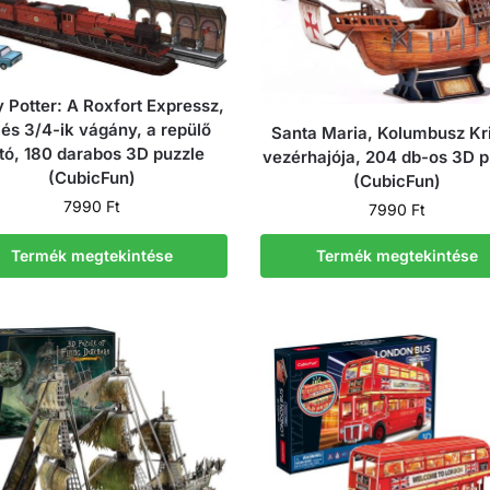
 Potter: A Roxfort Expressz,
 és 3/4-ik vágány, a repülő
Santa Maria, Kolumbusz Kri
tó, 180 darabos 3D puzzle
vezérhajója, 204 db-os 3D p
(CubicFun)
(CubicFun)
7990
Ft
7990
Ft
Termék megtekintése
Termék megtekintése