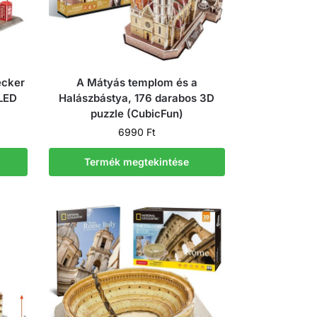
ecker
A Mátyás templom és a
 LED
Halászbástya, 176 darabos 3D
puzzle (CubicFun)
6990
Ft
Termék megtekintése