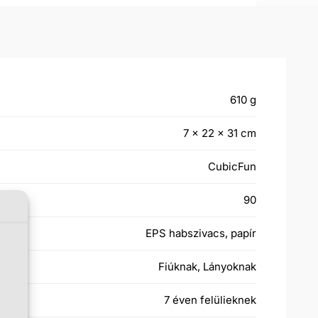
610 g
7 × 22 × 31 cm
CubicFun
90
EPS habszivacs, papír
Fiúknak, Lányoknak
7 éven felülieknek