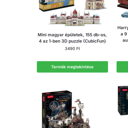
Harry
a 9
Mini magyar épületek, 155 db-os,
au
4 az 1-ben 3D puzzle (CubicFun)
3490
Ft
Termék megtekintése