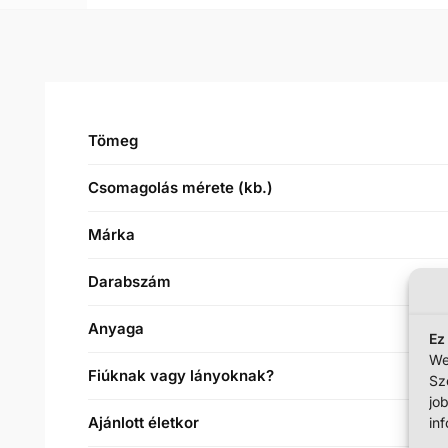
Tömeg
Csomagolás mérete (kb.)
Márka
Darabszám
Anyaga
Ez
We
Fiúknak vagy lányoknak?
Sz
jo
in
Ajánlott életkor