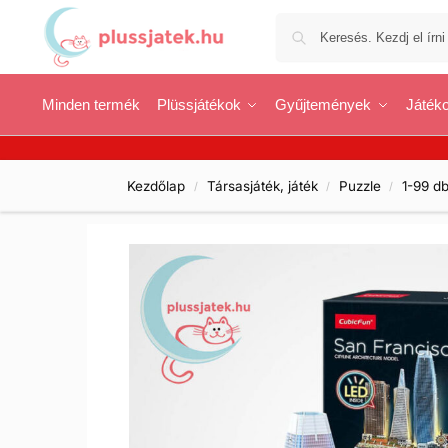
Minden termék
Plüssjátékok
Gyűjtemények
Játéko
Kezdőlap
Társasjáték, játék
Puzzle
1-99 d
/
/
/