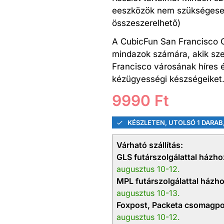
eeszközök nem szükségesek
összeszerelhető)
A CubicFun San Francisco Ci
mindazok számára, akik sze
Francisco városának híres ép
kézügyességi készségeiket
9990
Ft
KÉSZLETEN, UTOLSÓ 1 DARAB
Várható szállítás:
GLS futárszolgálattal házhoz
augusztus 10-12.
MPL futárszolgálattal házhoz
augusztus 10-13.
Foxpost, Packeta csomagpo
augusztus 10-12.