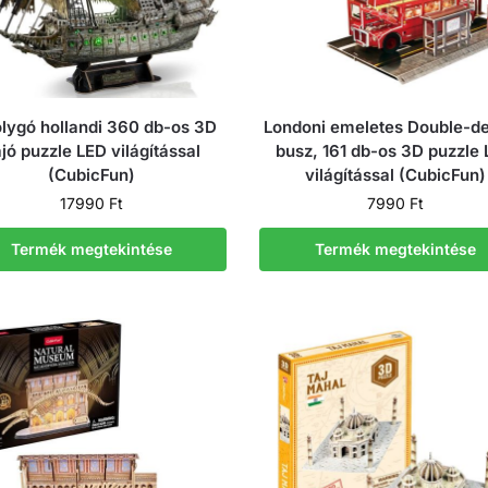
lygó hollandi 360 db-os 3D
Londoni emeletes Double-d
jó puzzle LED világítással
busz, 161 db-os 3D puzzle
(CubicFun)
világítással (CubicFun)
17990
Ft
7990
Ft
Termék megtekintése
Termék megtekintése