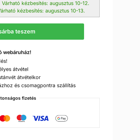
:
Várható kézbesítés: augusztus 10-12.
árható kézbesítés: augusztus 10-13.
sárba teszem
ó webáruház!
és!
élyes átvétel
utánvét átvételkor
ázhoz és csomagpontra szállítás
ztonságos fizetés