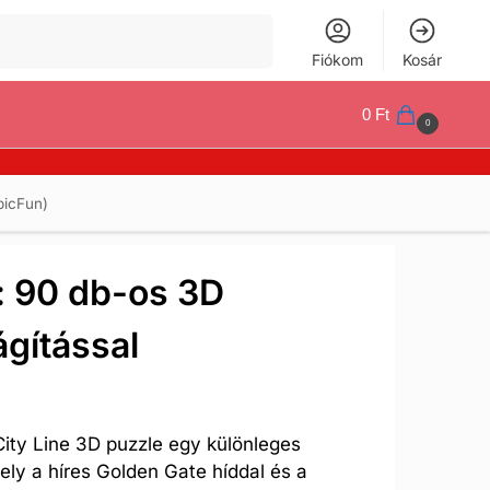
Keresés
Fiókom
Kosár
0
Ft
0
bicFun)
: 90 db-os 3D
ágítással
ity Line 3D puzzle egy különleges
ely a híres Golden Gate híddal és a