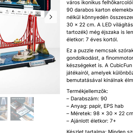
város ikonikus felhőkarcolói
90 darabos karton elemekbő
nélkül könnyedén összeszer
30 x 22 cm. A LED világítá
tartozék) még éjszaka is len
életkor: 7 éves kortól.
Ez a puzzle nemcsak szórako
gondolkodást, a finommoto
készségeket is. A CubicFun
játékairól, amelyek különb
bemutatásával kínálnak élm
Termékjellemzők:
– Darabszám: 90
– Anyag: papír, EPS hab
– Méretek: 98 x 30 x 22 c
– Ajánlott életkor: 7+
Készlet tartalma: Minden s