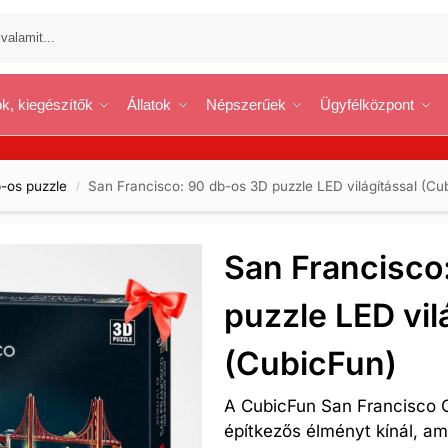
k, kiegészítők
Állatok
Népszerűek
Ügyfélközpont
b-os puzzle
San Francisco: 90 db-os 3D puzzle LED világítással (Cu
/
San Francisco
puzzle LED vil
(CubicFun)
A CubicFun San Francisco C
építkezős élményt kínál, am